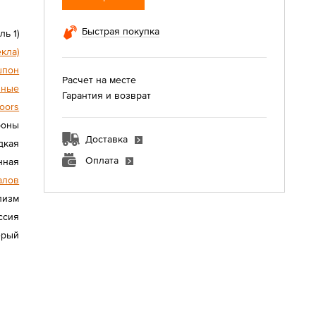
Быстрая покупка
ль 1)
екла)
шпон
Расчет на месте
нные
Гарантия и возврат
oors
роны
Доставка
дкая
Оплата
нная
алов
лизм
ссия
ерый