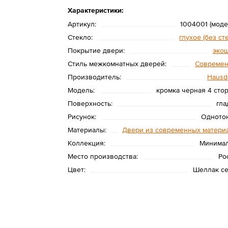
Характеристики:
Артикул:
1004001 (моде
Стекло:
глухое (без ст
Покрытие двери:
эко
Стиль межкомнатных дверей:
Совреме
Производитель:
Hausd
Модель:
кромка черная 4 сто
Поверхность:
гла
Рисунок:
Одното
Материалы:
Двери из современных матери
Коллекция:
Минима
Место производства:
Ро
Цвет:
Шеллак с