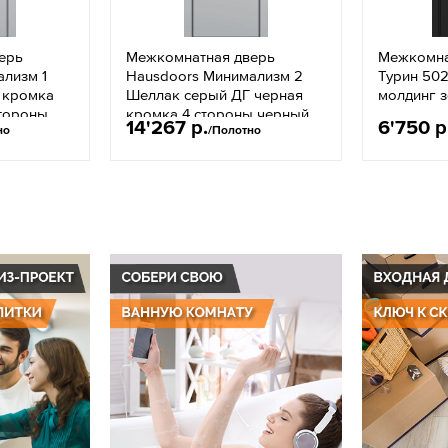
ерь
Межкомнатная дверь
Межкомна
лизм 1
Hausdoors Минимализм 2
Турин 50
 кромка
Шеллак серый ДГ черная
молдинг 
стороны
кромка 4 стороны черный
14'267 р.
6'750 р
но
/Полотно
молдинг