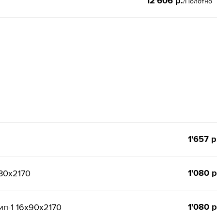
12'606 р.
/Полотно
1'657 р
1'080 р
80x2170
1'080 р
п-1 16x90x2170