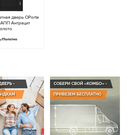
тная дверь OPorte
2АПП Антрацит
золото
.
/Полотно