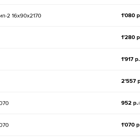
1'080 р
ип-2 16x90x2170
1'280 р
1'917 р.
2'557 р
952 р.
070
1'070 р
070