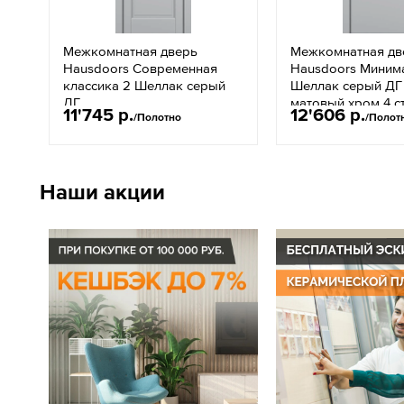
Межкомнатная дверь
Межкомнатная дв
Hausdoors Современная
Hausdoors Минима
классика 2 Шеллак серый
Шеллак серый ДГ
ДГ
матовый хром 4 
11'745 р.
12'606 р.
/Полотно
/Полот
Наши акции