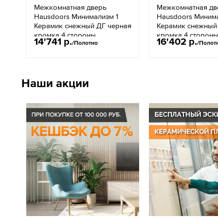
Межкомнатная дверь
Межкомнатная дв
Hausdoors Минимализм 1
Hausdoors Миним
Керамик снежный ДГ черная
Керамик снежный
кромка 4 стороны
кромка 4 сторон
14'741 р.
16'402 р.
/Полотно
/Полот
молдинг
Наши акции