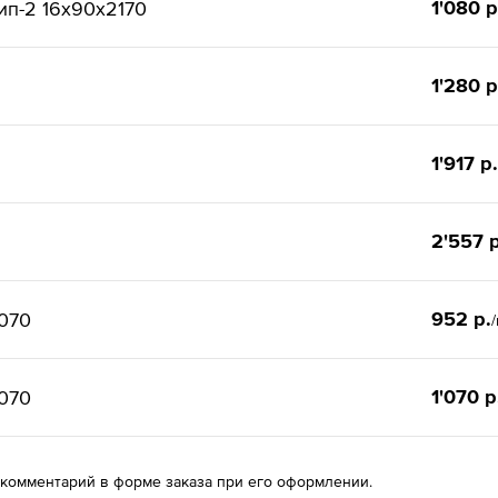
1'080 р
ип-2 16x90x2170
1'280 р
1'917 р.
2'557 р
952 р.
070
1'070 р
070
 комментарий в форме заказа при его оформлении.