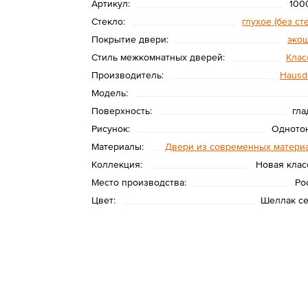
Артикул:
100
Стекло:
глухое (без ст
Покрытие двери:
эко
Стиль межкомнатных дверей:
Клас
Производитель:
Hausd
Модель:
Поверхность:
гла
Рисунок:
Одното
Материалы:
Двери из современных матери
Коллекция:
Новая клас
Место производства:
Ро
Цвет:
Шеллак с