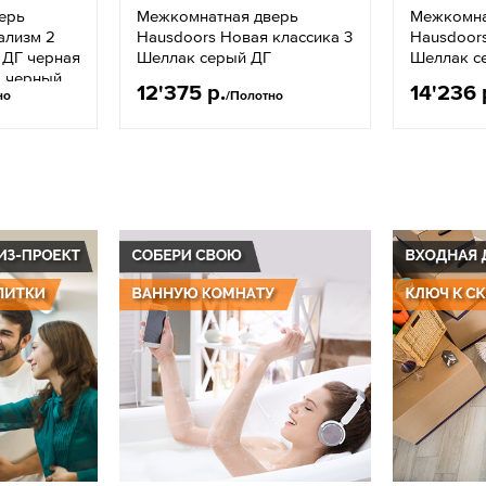
ерь
Межкомнатная дверь
Межкомна
ализм 2
Hausdoors Новая классика 3
Hausdoors
 ДГ черная
Шеллак серый ДГ
Шеллак с
ы черный
12'375 р.
14'236 
но
/Полотно