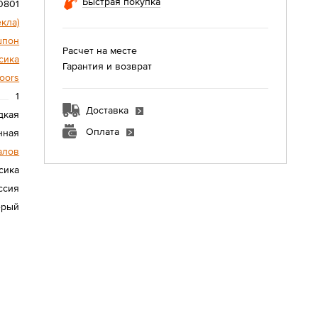
Быстрая покупка
0801
екла)
шпон
Расчет на месте
сика
Гарантия и возврат
oors
1
Доставка
дкая
Оплата
нная
алов
сика
ссия
ерый