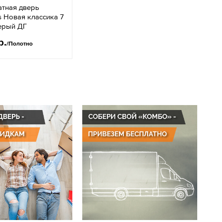
тная дверь
 Новая классика 7
ерый ДГ
р.
/Полотно