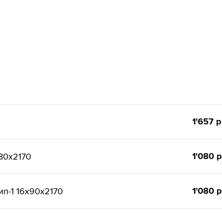
1'657 р
1'080 р
80x2170
1'080 р
п-1 16x90x2170