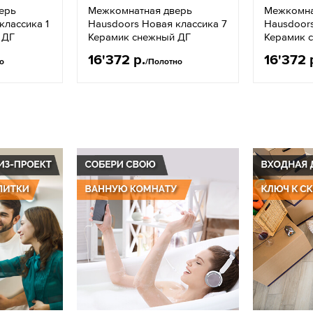
ерь
Межкомнатная дверь
Межкомна
классика 1
Hausdoors Новая классика 7
Hausdoors
 ДГ
Керамик снежный ДГ
Керамик 
16'372 р.
16'372 
о
/Полотно