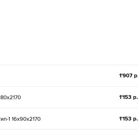
1'907 р
1'153 р.
x80x2170
1'153 р.
ип-1 16x90x2170