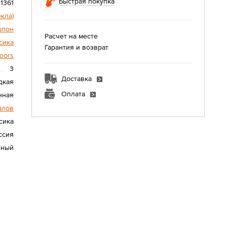
Быстрая покупка
1361
екла)
шпон
Расчет на месте
сика
Гарантия и возврат
oors
3
Доставка
дкая
Оплата
нная
алов
сика
ссия
жный