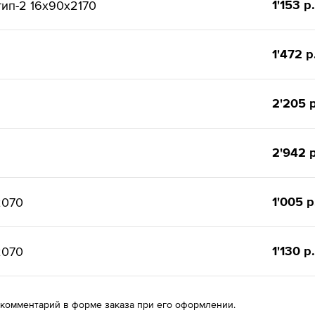
1'153 р.
ип-2 16x90x2170
1'472 р
2'205 р
2'942 р
1'005 р
2070
1'130 р.
2070
 комментарий в форме заказа при его оформлении.