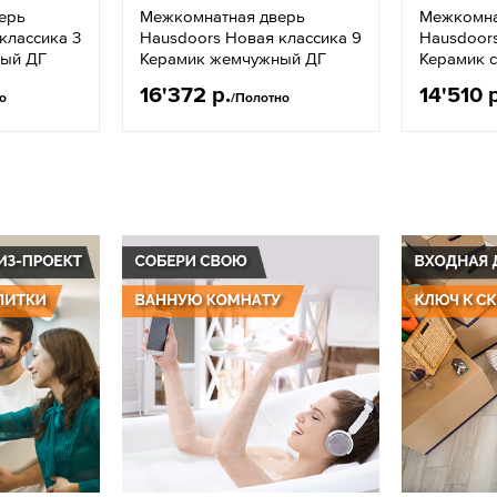
ерь
Межкомнатная дверь
Межкомна
классика 3
Hausdoors Новая классика 9
Hausdoors
ый ДГ
Керамик жемчужный ДГ
Керамик 
16'372 р.
14'510 
о
/Полотно