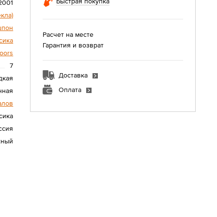
Быстрая покупка
2001
екла)
шпон
Расчет на месте
сика
Гарантия и возврат
oors
7
Доставка
дкая
Оплата
нная
алов
сика
ссия
жный