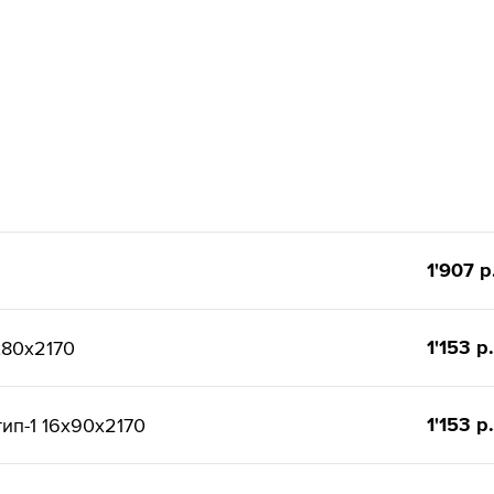
1'907 р
1'153 р.
x80x2170
1'153 р.
ип-1 16x90x2170