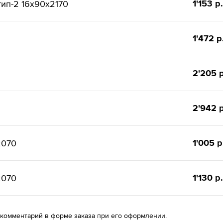
1'153 р.
ип-2 16x90x2170
1'472 р
2'205 р
2'942 р
1'005 р
2070
1'130 р.
2070
 комментарий в форме заказа при его оформлении.