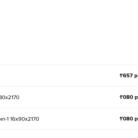
1'657 р
1'080 р
80x2170
1'080 р
п-1 16x90x2170