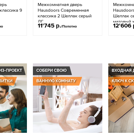
ерь
Межкомнатная дверь
Межкомна
классика 9
Hausdoors Современная
Hausdoor
классика 2 Шеллак серый
Шеллак с
ДГ
матовый 
11'745 р.
12'606 
но
/Полотно