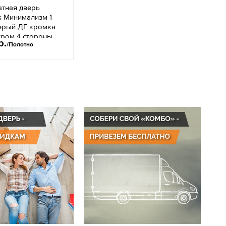
тная дверь
s Минимализм 1
ерый ДГ кромка
хром 4 стороны
р.
/Полотно