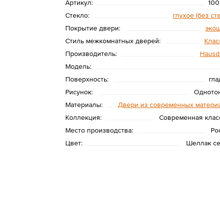
Артикул:
100
Стекло:
глухое (без ст
Покрытие двери:
эко
Стиль межкомнатных дверей:
Клас
Производитель:
Hausd
Модель:
Поверхность:
гла
Рисунок:
Одното
Материалы:
Двери из современных матери
Коллекция:
Современная клас
Место производства:
Ро
Цвет:
Шеллак с