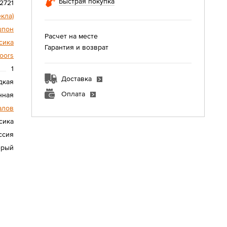
Быстрая покупка
2721
екла)
шпон
Расчет на месте
сика
Гарантия и возврат
oors
1
Доставка
дкая
Оплата
нная
алов
сика
ссия
ерый