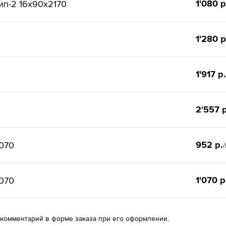
1'080 р
ип-2 16x90x2170
1'280 р
1'917 р.
2'557 р
952 р.
070
1'070 р
070
 комментарий в форме заказа при его оформлении.