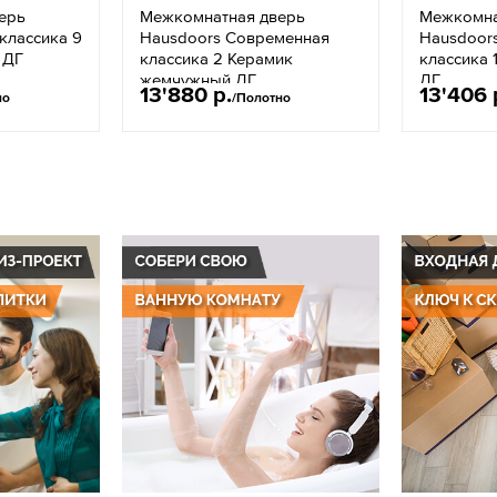
ерь
Межкомнатная дверь
Межкомна
классика 9
Hausdoors Современная
Hausdoor
 ДГ
классика 2 Керамик
классика 
жемчужный ДГ
ДГ
13'880 р.
13'406 
но
/Полотно