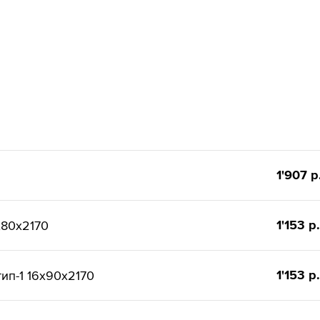
1'907 р
1'153 р.
x80x2170
1'153 р.
ип-1 16x90x2170