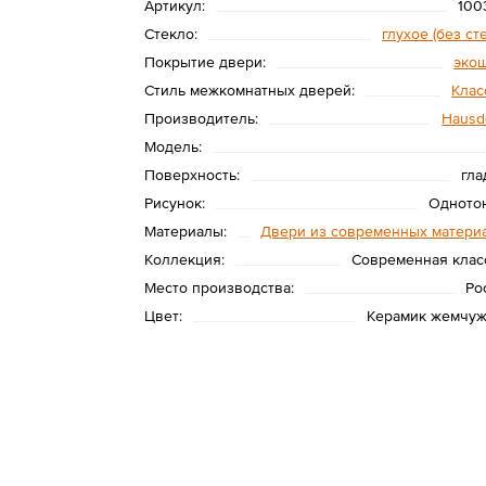
Артикул:
100
Стекло:
глухое (без ст
Покрытие двери:
эко
Стиль межкомнатных дверей:
Клас
Производитель:
Hausd
Модель:
Поверхность:
гла
Рисунок:
Одното
Материалы:
Двери из современных матери
Коллекция:
Современная клас
Место производства:
Ро
Цвет:
Керамик жемчу