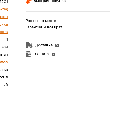
Быстрая покупка
3201
екла)
шпон
Расчет на месте
сика
Гарантия и возврат
oors
1
Доставка
дкая
Оплата
нная
алов
сика
ссия
жный