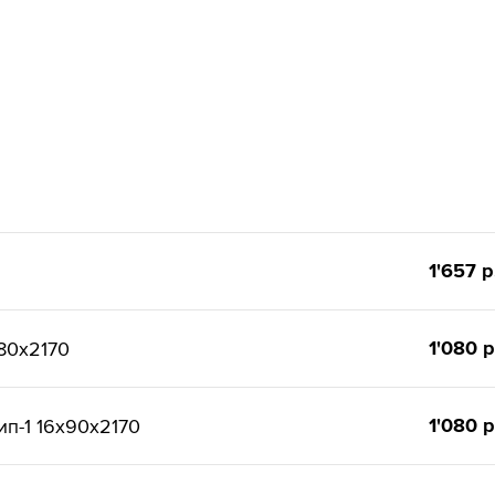
1'657 р
1'080 р
80x2170
1'080 р
п-1 16x90x2170