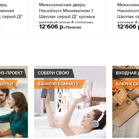
ерь
Межкомнатная дверь
Межкомна
менная
Hausdoors Минимализм 1
Hausdoor
к серый ДГ
Шеллак серый ДГ кромка
Шеллак с
матовый хром 4 стороны
кромка 4
12'606 р.
12'606 
о
/Полотно