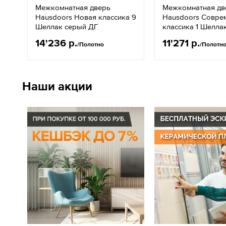
Межкомнатная дверь
Межкомнатная дв
Hausdoors Новая классика 9
Hausdoors Совре
Шеллак серый ДГ
классика 1 Шелла
14'236 р.
11'271 р.
/Полотно
/Полотн
Наши акции