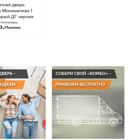
тная дверь
s Минимализм 1
ерый ДГ черная
 стороны
р.
/Полотно