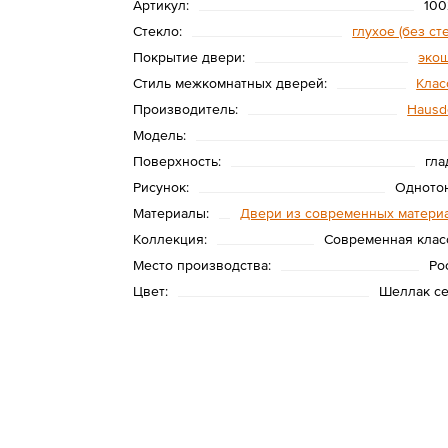
Артикул:
100
Стекло:
глухое (без ст
Покрытие двери:
эко
Стиль межкомнатных дверей:
Клас
Производитель:
Hausd
Модель:
Поверхность:
гла
Рисунок:
Одното
Материалы:
Двери из современных матери
Коллекция:
Современная клас
Место производства:
Ро
Цвет:
Шеллак с