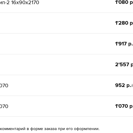
1'080 р
ип-2 16x90x2170
1'280 р
1'917 р.
2'557 р
952 р.
070
1'070 р
070
 комментарий в форме заказа при его оформлении.