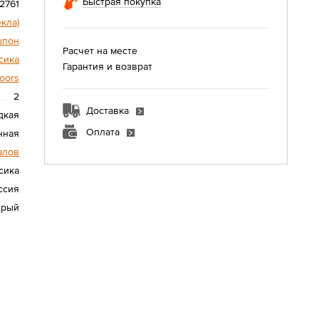
Быстрая покупка
2761
екла)
шпон
Расчет на месте
сика
Гарантия и возврат
oors
2
Доставка
дкая
Оплата
нная
алов
сика
ссия
ерый