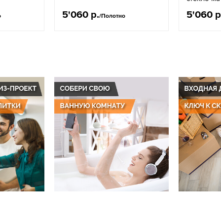
5'060 р.
5'060 р
о
/Полотно