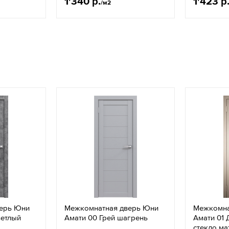
1'340 р.
1'423 р
/м2
ерь Юни
Межкомнатная дверь Юни
Межкомна
ветлый
Амати 00 Грей шагрень
Амати 01 
стекло м