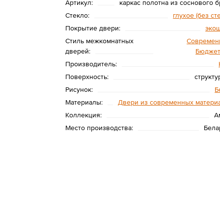
Артикул:
каркас полотна из соснового б
Стекло:
глухое (без ст
Покрытие двери:
эко
Стиль межкомнатных
Современ
дверей:
Бюдже
Производитель:
Поверхность:
структу
Рисунок:
Б
Материалы:
Двери из современных матери
Коллекция:
А
Место производства:
Бела