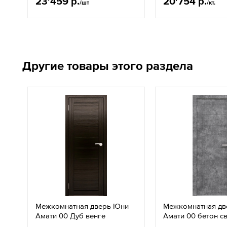
23'459 р.
20'754 р.
/шт
/кт.
Другие товары этого раздела
Межкомнатная дверь Юни
Межкомнатная дв
Амати 00 Дуб венге
Амати 00 бетон с