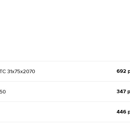
692 р
ТС 31x75x2070
347 р
150
446 р