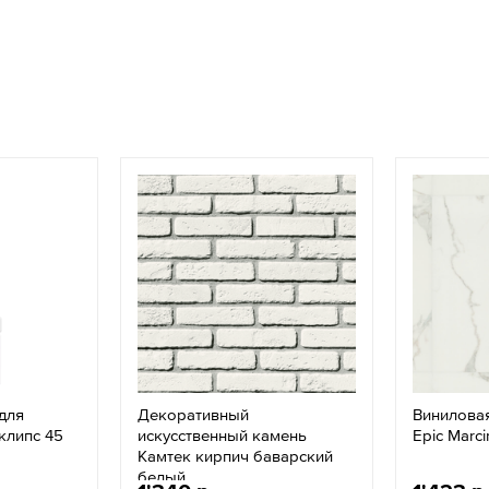
для
Декоративный
Виниловая
клипс 45
искусственный камень
Epic Marci
Камтек кирпич баварский
белый