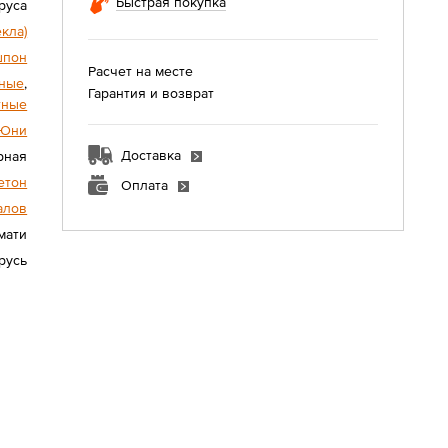
Быстрая покупка
руса
екла)
шпон
Расчет на месте
ные
,
Гарантия и возврат
тные
Юни
Доставка
рная
етон
Оплата
алов
мати
русь