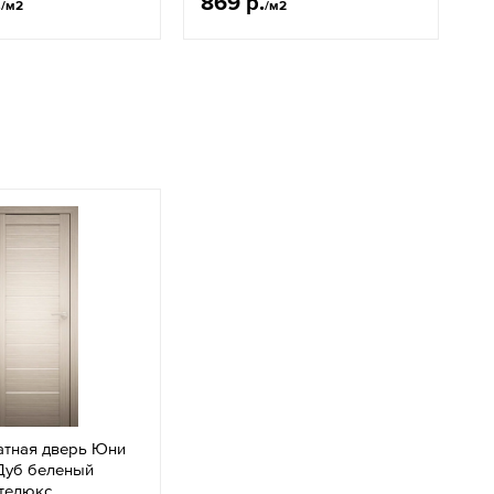
.
869 р.
/м2
/м2
тная дверь Юни
Дуб беленый
ателюкс