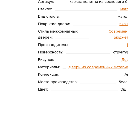
Артикул:
каркас полотна из соснового б
Стекло:
мат
Вид стекла:
мате
Покрытие двери:
эко
Стиль межкомнатных
Современ
дверей:
Бюдже
Производитель:
Поверхность:
структу
Рисунок:
Де
Материалы:
Двери из современных матери
Коллекция:
А
Место производства:
Бела
Цвет:
Эш 