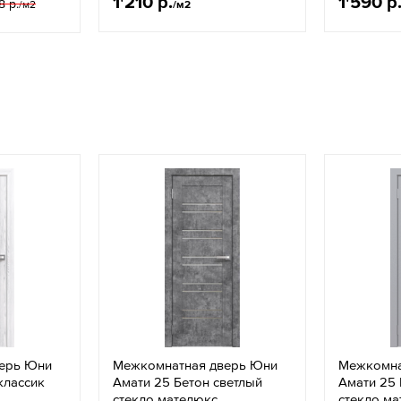
1'210 р.
1'590 р
8 р.
/м2
/м2
ерь Юни
Межкомнатная дверь Юни
Межкомна
классик
Амати 25 Бетон светлый
Амати 25 
стекло мателюкс
стекло м