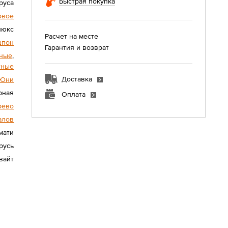
Быстрая покупка
руса
овое
люкс
Расчет на месте
шпон
Гарантия и возврат
ные
,
тные
Доставка
Юни
рная
Оплата
рево
алов
мати
русь
вайт