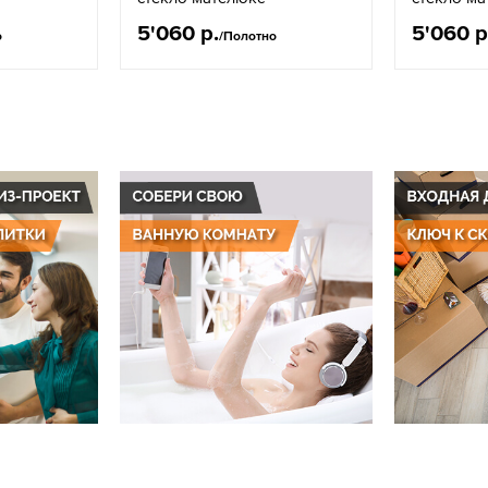
5'060 р.
5'060 р
о
/Полотно