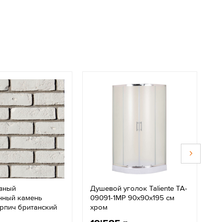
вный
Душевой уголок Taliente TA-
К
нный камень
09091-1MP 90х90х195 см
в
рпич британский
хром
б