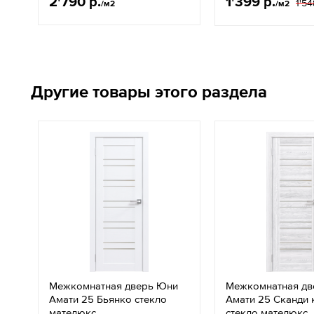
2'790 р.
1'399 р.
1'54
/м2
/м2
Другие товары этого раздела
Межкомнатная дверь Юни
Межкомнатная дв
Амати 25 Бьянко стекло
Амати 25 Сканди 
мателюкс
стекло мателюкс