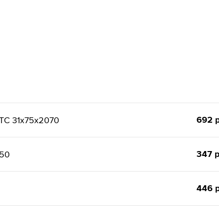
692 р
ТС 31x75x2070
347 р
150
446 р