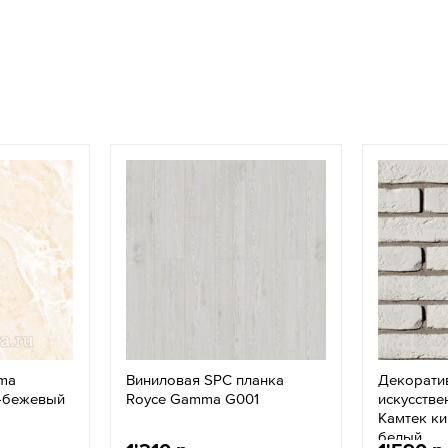
ima
Виниловая SPC планка
Декорати
о-бежевый
Royce Gamma G001
искусстве
Камтек ки
белый