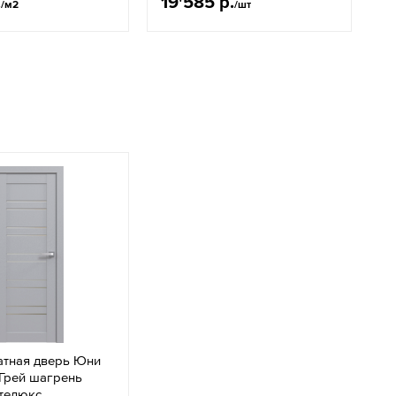
.
19'585 р.
2
/м2
/шт
тная дверь Юни
Грей шагрень
ателюкс