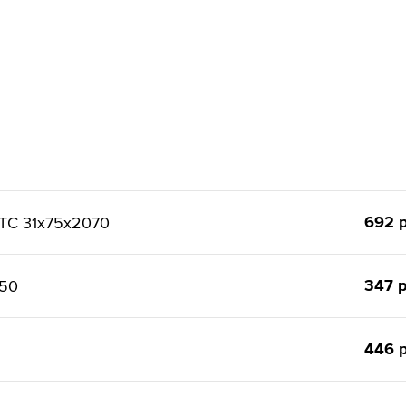
692 р
ТС 31x75x2070
347 р
150
446 р