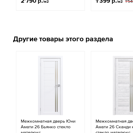
2'790 р.
1'399 р.
1'54
/м2
/м2
Другие товары этого раздела
Межкомнатная дверь Юни
Межкомнатная дв
Амати 26 Бьянко стекло
Амати 26 Сканди 
мателюкс
стекло мателюкс