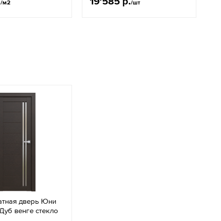
.
19'585 р.
2
/м2
/шт
тная дверь Юни
Дуб венге стекло