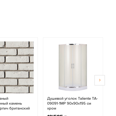
вный
Душевой уголок Taliente TA-
К
нный камень
09091-1MP 90х90х195 см
в
рпич британский
хром
б