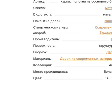
Артикул:
каркас полотна из соснового б
Стекло:
мат
Вид стекла:
мате
Покрытие двери:
эко
Стиль межкомнатных
Современ
дверей:
Бюдже
Производитель:
Поверхность:
структу
Рисунок:
Де
Материалы:
Двери из современных матери
Коллекция:
А
Место производства:
Бела
Цвет:
Эш 