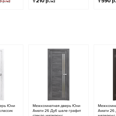
1'210 р.
1'590 р
8 р.
/м2
/м2
ерь Юни
Межкомнатная дверь Юни
Межкомна
классик
Амати 26 Дуб шале графит
Амати 26 
стекло мателюкс
мателюкс