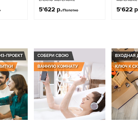
5'622 р.
5'622 р
о
/Полотно