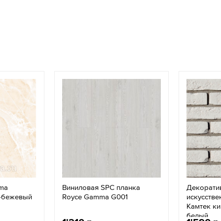
ima
Виниловая SPC планка
Декорати
о-бежевый
Royce Gamma G001
искусстве
Камтек ки
белый