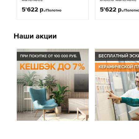
5'622 р.
5'622 р.
/Полотно
/Полотн
Наши акции