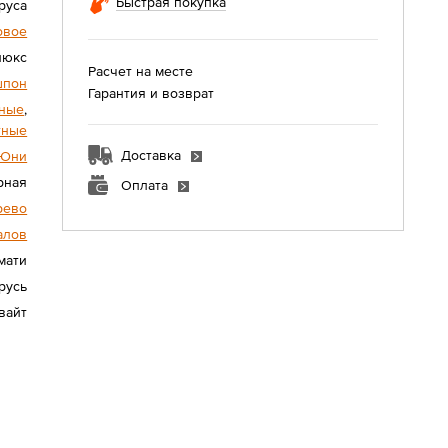
Быстрая покупка
руса
овое
люкс
Расчет на месте
шпон
Гарантия и возврат
ные
,
тные
Доставка
Юни
рная
Оплата
рево
алов
мати
русь
вайт