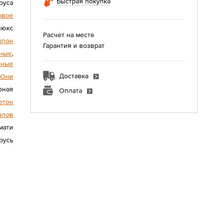
Быстрая покупка
руса
овое
люкс
Расчет на месте
шпон
Гарантия и возврат
ные
,
тные
Доставка
Юни
рная
Оплата
етон
алов
мати
русь