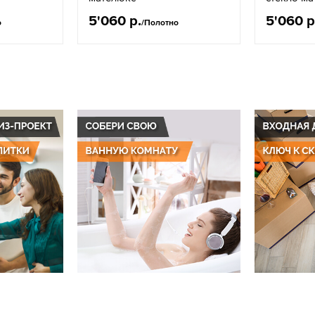
5'060 р.
5'060 р
о
/Полотно