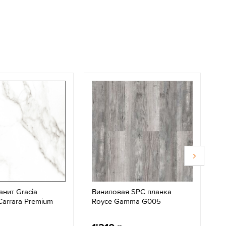
нит Gracia
Виниловая SPC планка
К
Carrara Premium
Royce Gamma G005
в
б