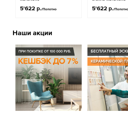
5'622 р.
5'622 р.
/Полотно
/Полотн
Наши акции