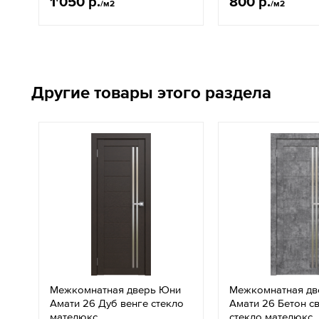
1'050 р.
800 р.
/м2
/м2
Другие товары этого раздела
Межкомнатная дверь Юни
Межкомнатная дв
Амати 26 Дуб венге стекло
Амати 26 Бетон с
мателюкс
стекло мателюкс