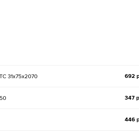
692 р
ТС 31x75x2070
347 р
150
446 р