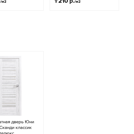
.
1'210 р.
2
/м2
/м2
тная дверь Юни
Сканди классик
ателюкс