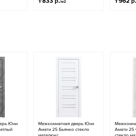
1'833 р.
1'962 р
/м2
ерь Юни
Межкомнатная дверь Юни
Межкомна
ветлый
Амати 25 Бьянко стекло
Амати 25 
мателюкс
стекло м