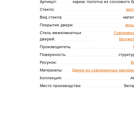
Артикул:
каркас полотна из соснового б
Стекло:
мат
Вид стекла:
мате
Покрытие двери:
эко
Стиль межкомнатных
Современ
дверей:
Бюдже
Производитель:
Поверхность:
структу
Рисунок:
Б
Материалы:
Двери из современных матери
Коллекция:
А
Место производства:
Бела