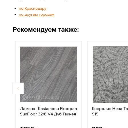
по Краснодару
по другим городам
Рекомендуем также:
Ламинат Kastamonu Floorpan
Ковролин Нева Та
SunFloor 32/8 V4 Дуб Гвинея
915