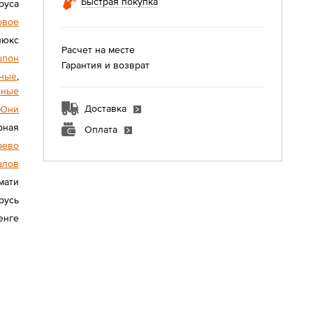
Быстрая покупка
руса
овое
люкс
Расчет на месте
шпон
Гарантия и возврат
ные
,
тные
Доставка
Юни
рная
Оплата
рево
алов
мати
русь
енге