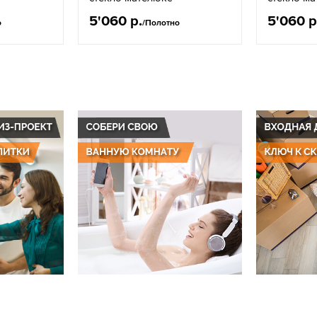
5'060 р.
5'060 р
о
/Полотно