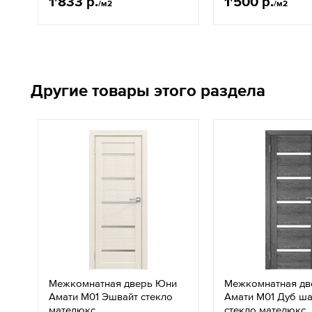
1'833 р.
1'500 р.
/м2
/м2
Другие товары этого раздела
Межкомнатная дверь Юни
Межкомнатная дв
Амати М01 Эшвайт стекло
Амати М01 Дуб ша
мателюкс
стекло мателюкс