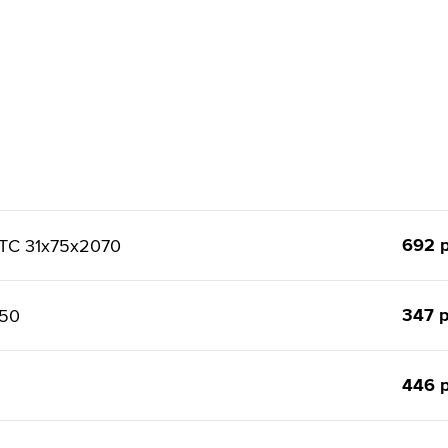
692 р
ТС 31x75x2070
347 р
150
446 р