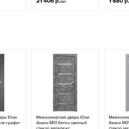
21'406 р.
1'880 р
/шт
ерь Юни
Межкомнатная дверь Юни
Межкомна
ле графит
Амати М01 Бетон светлый
Амати М01
стекло мателюкс
стекло м