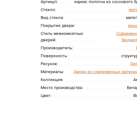
Артикул:
каркас полотна из соснового б
Стекло:
мат
Вид стекла:
мате
Покрытие двери:
эко
Стиль межкомнатных
Современ
дверей:
Бюдже
Производитель:
Поверхность:
структу
Рисунок:
Де
Материалы:
Двери из современных матери
Коллекция:
А
Место производства:
Бела
Цвет:
В