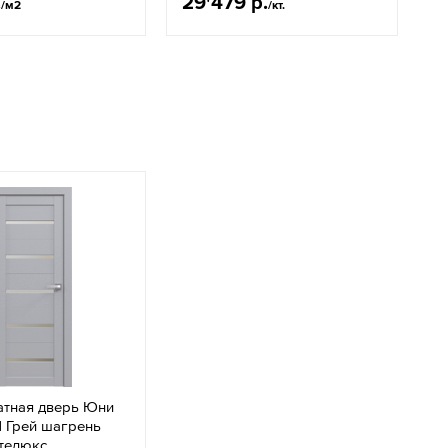
.
29'479 р.
/м2
/кт.
тная дверь Юни
 Грей шагрень
ателюкс