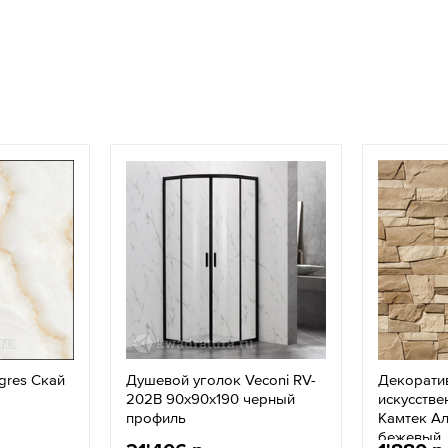
gres Скай
Душевой уголок Veconi RV-
Декорати
202B 90x90х190 черный
искусстве
профиль
Камтек Ал
бежевый