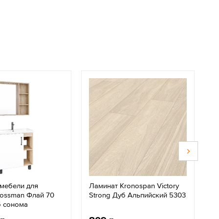
 мебели для
Ламинат Kronospan Victory
В
rossman Флай 70
Strong Дуб Альпийский 5303
Ta
б сонома