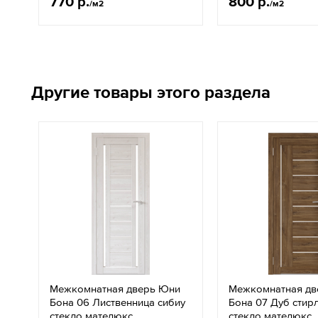
770 р.
800 р.
/м2
/м2
Другие товары этого раздела
Межкомнатная дверь Юни
Межкомнатная дв
Бона 06 Лиственница сибиу
Бона 07 Дуб стир
стекло мателюкс
стекло мателюкс