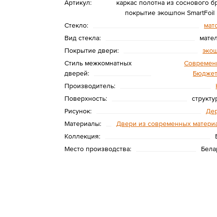
Артикул:
каркас полотна из соснового бр
покрытие экошпон SmartFoil
Стекло:
мат
Вид стекла:
мате
Покрытие двери:
эко
Стиль межкомнатных
Современ
дверей:
Бюдже
Производитель:
Поверхность:
структу
Рисунок:
Де
Материалы:
Двери из современных матери
Коллекция:
Место производства:
Бела