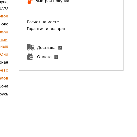
Быстрая покупка
уса,
 EVO
овое
Расчет на месте
люкс
Гарантия и возврат
шпон
ные
,
тные
Доставка
Юни
Оплата
рная
рево
алов
Бона
русь