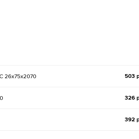
503 р
ТС 26x75x2070
326 р
50
392 р