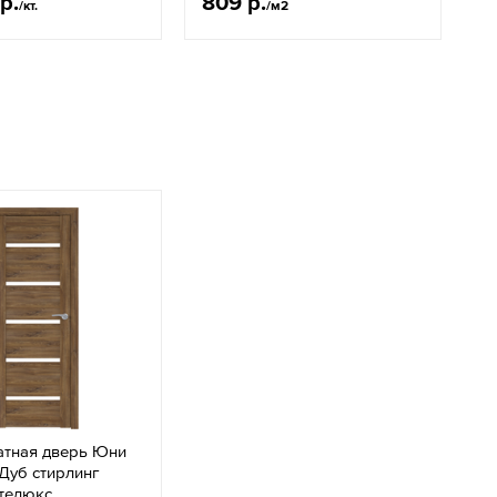
р.
809 р.
1
/кт.
/м2
тная дверь Юни
Дуб стирлинг
ателюкс