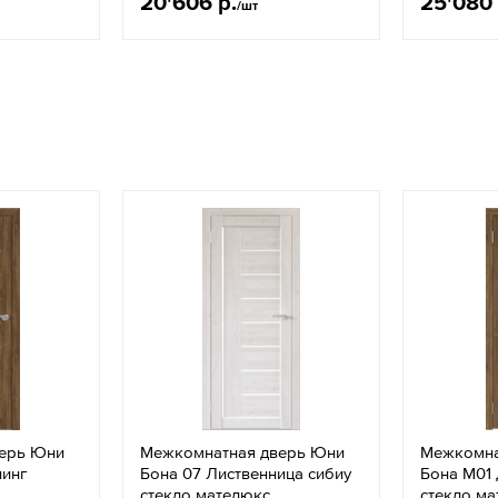
20'606 р.
25'080 
/шт
ерь Юни
Межкомнатная дверь Юни
Межкомна
линг
Бона 07 Лиственница сибиу
Бона М01 
стекло мателюкс
стекло м