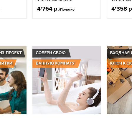
4'764 р.
4'358 р
о
/Полотно