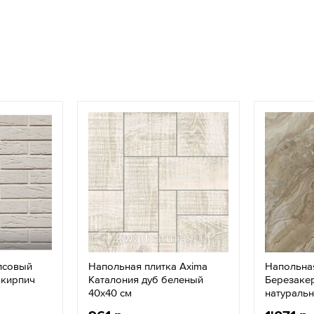
псовый
Напольная плитка Axima
Напольна
 кирпич
Каталония дуб беленый
Березаке
40х40 см
натуральн