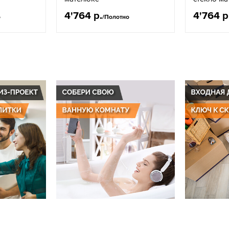
4'764 р.
4'764 р
о
/Полотно