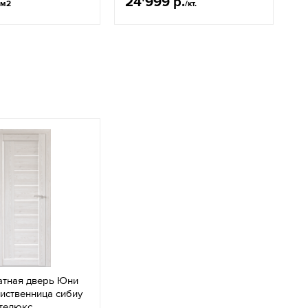
24'999 р.
1
/м2
/кт.
тная дверь Юни
иственница сибиу
ателюкс