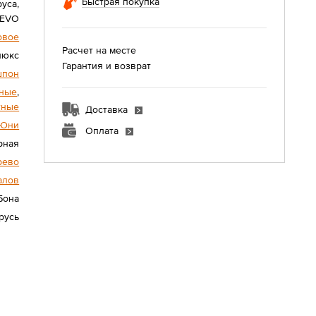
Быстрая покупка
уса,
 EVO
овое
Расчет на месте
люкс
Гарантия и возврат
шпон
ные
,
тные
Доставка
Юни
Оплата
рная
рево
алов
Бона
русь