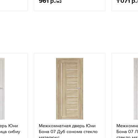
961 р.
1'071 р.
/м2
ерь Юни
Межкомнатная дверь Юни
Межкомна
ица сибиу
Бона 07 Дуб сонома стекло
Бона 07 Л
мателюкс
стекло м