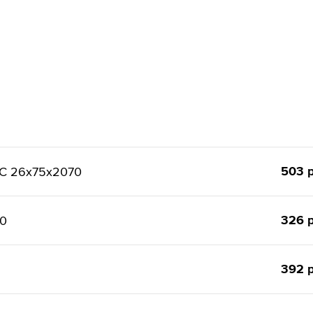
503 р
ТС 26x75x2070
326 р
50
392 р