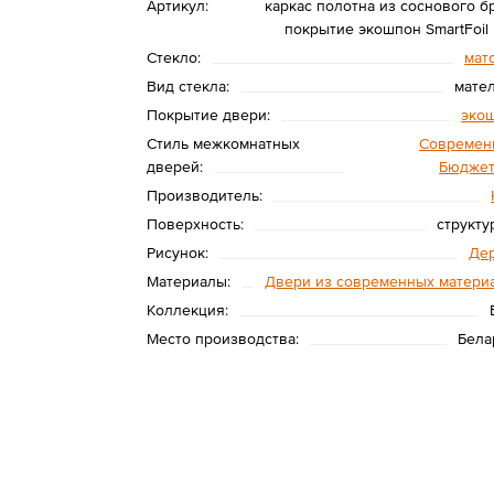
Артикул:
каркас полотна из соснового бр
покрытие экошпон SmartFoil
Стекло:
мат
Вид стекла:
мате
Покрытие двери:
эко
Стиль межкомнатных
Современ
дверей:
Бюдже
Производитель:
Поверхность:
структу
Рисунок:
Де
Материалы:
Двери из современных матери
Коллекция:
Место производства:
Бела