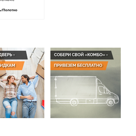
.
/Полотно