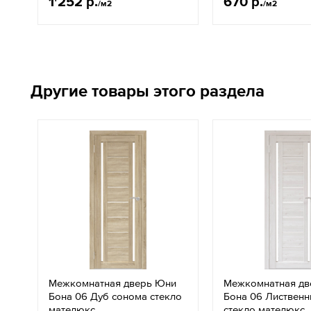
1'252 р.
670 р.
/м2
/м2
Другие товары этого раздела
Межкомнатная дверь Юни
Межкомнатная дв
Бона 06 Дуб сонома стекло
Бона 06 Лиственн
мателюкс
стекло мателюкс