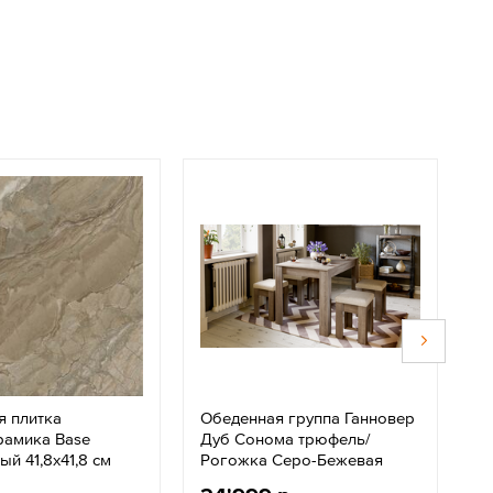
я плитка
Обеденная группа Ганновер
Д
рамика Base
Дуб Сонома трюфель/
E
ый 41,8х41,8 см
Рогожка Серо-Бежевая
м