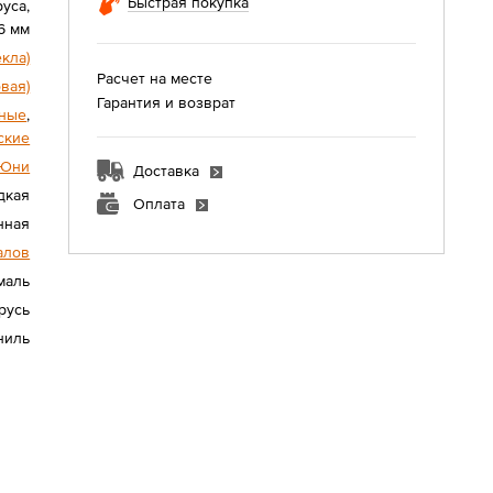
Быстрая покупка
уса,
6 мм
екла)
Расчет на месте
овая)
Гарантия и возврат
ные
,
ские
Юни
Доставка
дкая
Оплата
нная
алов
маль
русь
ниль