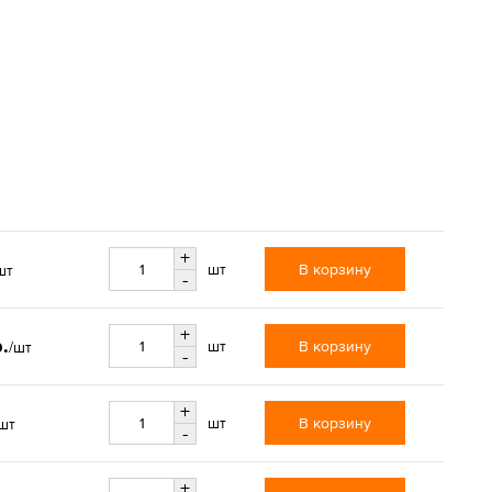
+
В корзину
шт
шт
-
+
.
В корзину
шт
/шт
-
+
В корзину
шт
шт
-
+