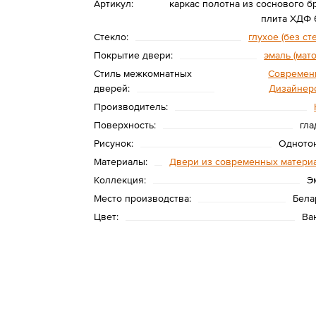
Артикул:
каркас полотна из соснового бр
плита ХДФ 
Стекло:
глухое (без ст
Покрытие двери:
эмаль (мат
Стиль межкомнатных
Современ
дверей:
Дизайнер
Производитель:
Поверхность:
гла
Рисунок:
Одното
Материалы:
Двери из современных матери
Коллекция:
Э
Место производства:
Бела
Цвет:
Ва