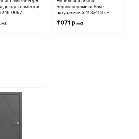
нит Lasselsberger
Напольная плитка
К
я декор геометрия
Березакерамика Base
к
 6246-0057
натуральный 41,8х41,8 см
б
.
1'071 р.
3
/м2
/м2