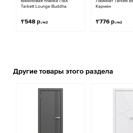
Виниловая планка ПВХ
Ламинат Tarkett Ba
Tarkett Lounge Buddha
Кармен
1'548 р.
1'776 р.
/м2
/м2
Другие товары этого раздела