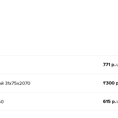
771 р.
/
1'300 р
ой 31x75x2070
615 р.
50
/