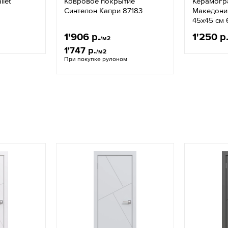
llet
Ковровое покрытие
Керамогра
Синтелон Капри 87183
Македони
45х45 см
1'906 р.
1'250 р
/м2
1'747 р.
/м2
При покупке рулоном