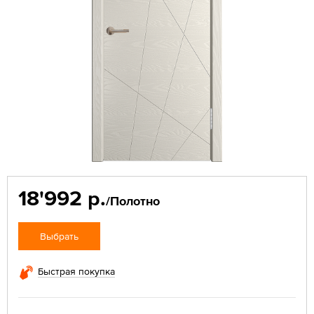
18'992 р.
/Полотно
Выбрать
Быстрая покупка