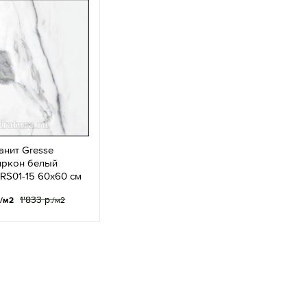
анит Gresse
иркон белый
RS01-15 60х60 см
1'833 р.
/м2
/м2