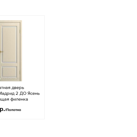
тная дверь
Мадрид 2 ДО Ясень
ящая филенка
р.
/Полотно