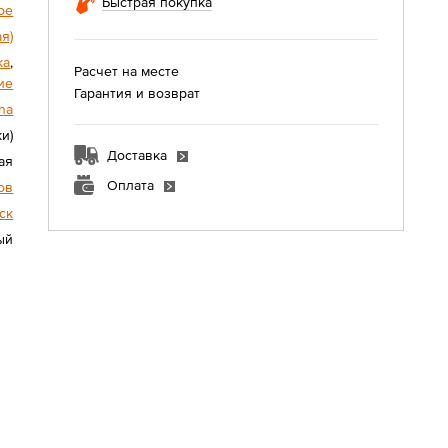
Быстрая покупка
ое
я)
ка
,
Расчет на месте
ие
Гарантия и возврат
ana
и)
Доставка
ая
Оплата
ов
ск
ый