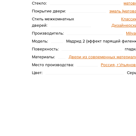
Стекло:
матов
Покрытие двери:
эмаль (матова
Стиль межкомнатных
Класси
дверей:
Дизайнерск
Производитель:
Мily
Модель:
Мадрид 2 (эффект парящей филенк
Поверхность:
гладк
Материалы:
Двери из современных материал
Место производства:
Россия, г.Ульянов
Цвет:
Сер