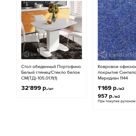
Стол обеденный Портофино
Ковровое офисно
Белый глянец/Стекло белое
покрытие Синтел
СМ(ТД)-105.01.11(1)
Меридиан 1144
32'899 р.
1'169 р.
/шт
/м2
957 р.
/м2
При покупке рулоном