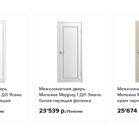
ерь
Межкомнатная дверь
Межкомна
 ДО Ясень
Мильяна Мадрид 1 ДО Эмаль
Мильяна 
рящая
белая парящая филенка
крем пар
23'539 р.
25'674 
но
/Полотно