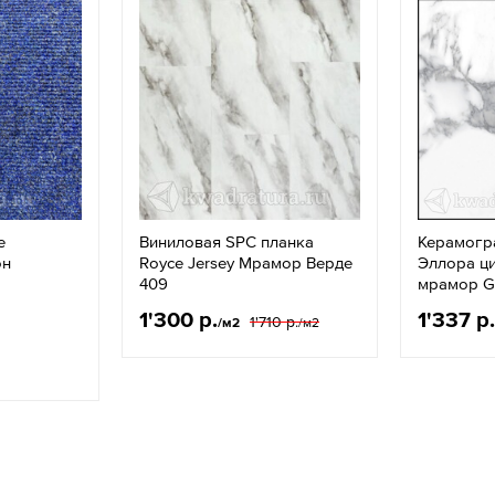
е
Виниловая SPC планка
Керамогр
он
Royce Jersey Мрамор Верде
Эллора ц
409
мрамор G
1'300 р.
1'337 р.
1'710 р.
/м2
/м2