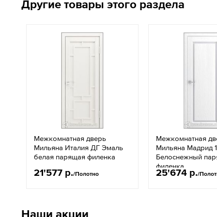
Другие товары этого раздела
Межкомнатная дверь
Межкомнатная дв
Мильяна Италия ДГ Эмаль
Мильяна Мадрид 1
белая парящая филенка
Белоснежный па
филенка
21'577 р.
25'674 р.
/Полотно
/Полот
Наши акции