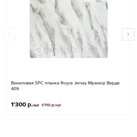
Виниловая SPC планка Royce Jersey Мрамор Верде
409
1'300 р.
1'710 р.
/м2
/м2