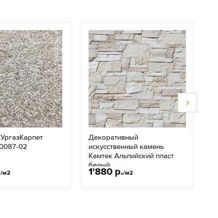
 УргазКарпет
Декоративный
В
10087-02
искусственный камень
Г
Камтек Альпийский пласт
Б
белый
.
1'880 р.
1
/м2
/м2