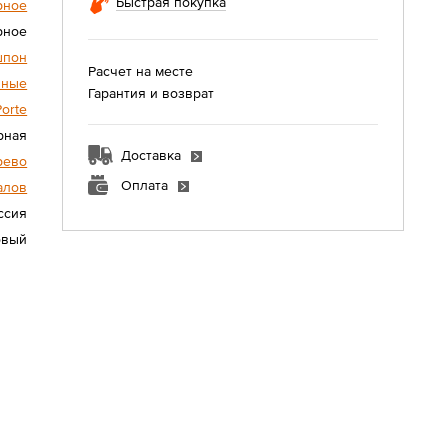
Быстрая покупка
рное
рное
шпон
Расчет на месте
нные
Гарантия и возврат
Porte
рная
Доставка
рево
Оплата
алов
ссия
овый