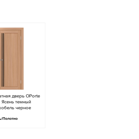
тная дверь OPorte
 Ясень темный
кобель черное
.
/Полотно