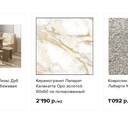
Техас Дуб
Керамогранит Лапарет
Ковролин
 бежевая
Калакатта Оро золотой
Либерти 
60x60 см полированный
2'190 р.
1'092 р
/м2