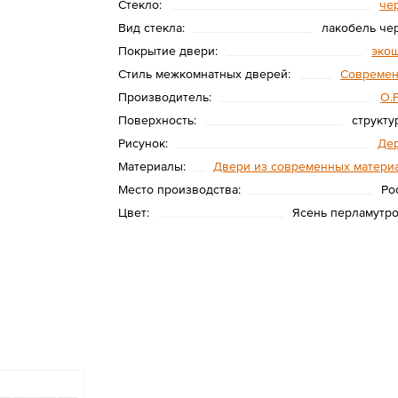
Стекло:
че
Вид стекла:
лакобель че
Покрытие двери:
эко
Стиль межкомнатных дверей:
Совреме
Производитель:
O.
Поверхность:
структу
Рисунок:
Де
Материалы:
Двери из современных матери
Место производства:
Ро
Цвет:
Ясень перламутр