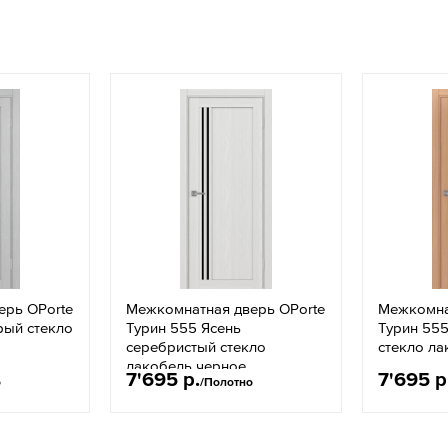
ерь OPorte
Межкомнатная дверь OPorte
Межкомна
рый стекло
Турин 555 Ясень
Турин 555
серебристый стекло
стекло ла
лакобель черное
7'695 р.
7'695 р
о
/Полотно