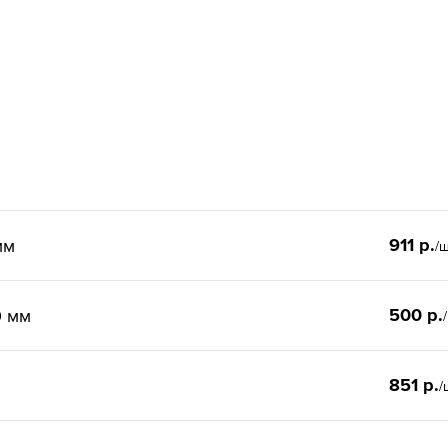
911 р.
мм
/
500 р.
0 мм
851 р.
/