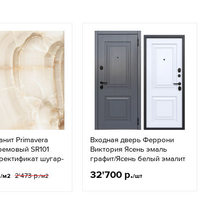
нит Primavera
Входная дверь Феррони
ремовый SR101
Виктория Ясень эмаль
ректификат шугар-
графит/Ясень белый эмалит
.
32'700 р.
2'473 р.
/м2
/м2
/шт