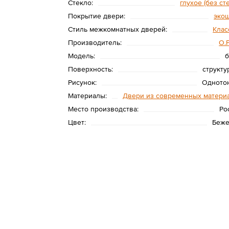
Стекло:
глухое (без ст
Покрытие двери:
эко
Стиль межкомнатных дверей:
Клас
Производитель:
O.
Модель:
б
Поверхность:
структу
Рисунок:
Одното
Материалы:
Двери из современных матери
Место производства:
Ро
Цвет:
Беж