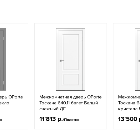
ерь OPorte
Межкомнатная дверь OPorte
Межкомна
текло
Тоскана 640.11 багет Белый
Тоскана 6
снежный ДГ
кристалл
11'813 р.
13'500 
о
/Полотно