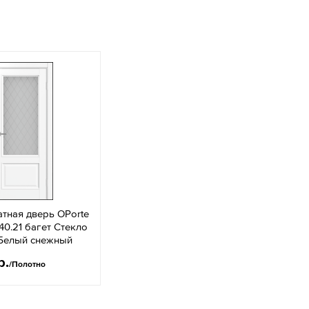
тная дверь OPorte
40.21 багет Стекло
 Белый снежный
р.
/Полотно