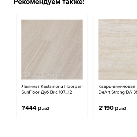
Рекомендуем также:
Ламинат Kastamonu Floorpan
Кварц-виниловая 
SunFloor Дуб Вис 107_12
DeArt Strong DA 
1'444 р.
2'190 р.
/м2
/м2