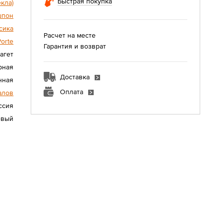
Быстрая покупка
екла)
шпон
сика
Расчет на месте
Porte
Гарантия и возврат
агет
рная
Доставка
нная
Оплата
алов
ссия
евый