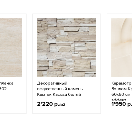
планка
Декоративный
Керамогра
3802
искусственный камень
Вэндом К
Камтек Каскад белый
60x60 см 
эффект
2'220 р.
1'950 р
/м2