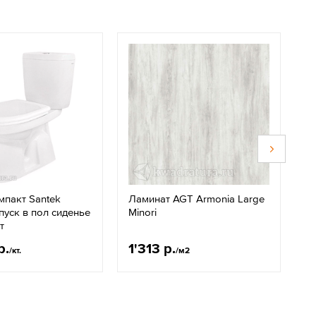
мпакт Santek
Ламинат AGT Armonia Large
В
уск в пол сиденье
Minori
R
т
К
р.
1'313 р.
1
/кт.
/м2