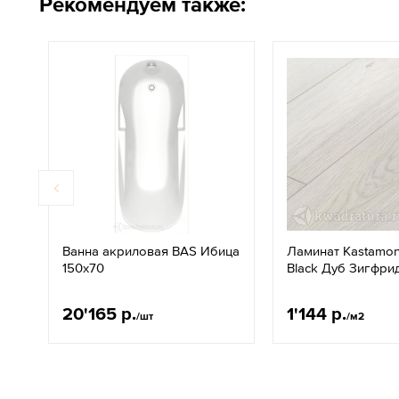
Рекомендуем также:
Ванна акриловая BAS Ибица
Ламинат Kastamon
150х70
Black Дуб Зигфри
20'165 р.
1'144 р.
/шт
/м2