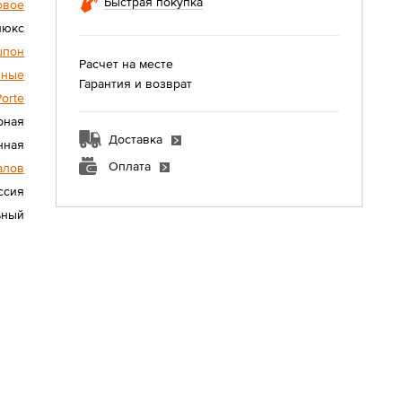
Быстрая покупка
овое
люкс
шпон
Расчет на месте
нные
Гарантия и возврат
Porte
рная
Доставка
нная
Оплата
алов
ссия
ьный