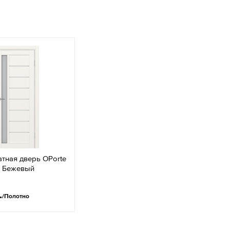
тная дверь OPorte
4 Бежевый
.
/Полотно