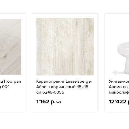
u Floorpan
Керамогранит Lasselsberger
Унитаз-ко
д 004
Айриш коричневый 45х45
Анимо вып
см 6246-0055
микролиф
1'162 р.
12'422 
/м2