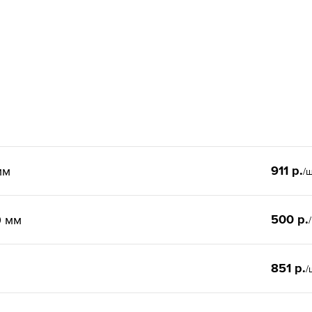
911 р.
мм
/
500 р.
0 мм
851 р.
/