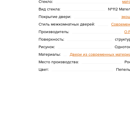
Стекло:
мат
Вид стекла:
№112 Мате
Покрытие двери:
эко
Стиль межкомнатных дверей:
Совреме
Производитель:
O.
Поверхность:
структу
Рисунок:
Одното
Материалы:
Двери из современных матери
Место производства:
Ро
Цвет:
Пепел