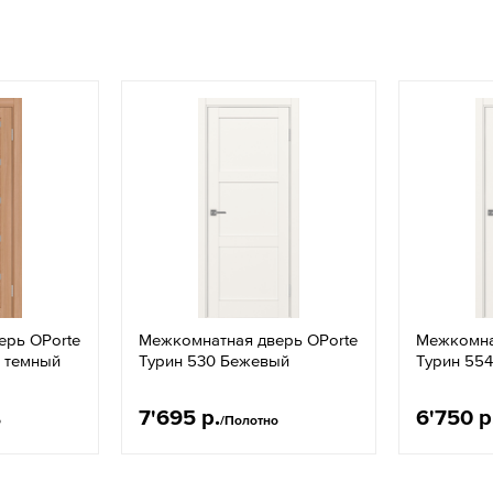
ерь OPorte
Межкомнатная дверь OPorte
Межкомна
 темный
Турин 530 Бежевый
Турин 55
7'695 р.
6'750 р
о
/Полотно