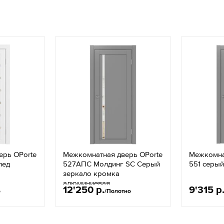
ерь OPorte
Межкомнатная дверь OPorte
Межкомна
лед
527АПС Молдинг SC Серый
551 серый
зеркало кромка
алюминиевая
12'250 р.
9'315 р
о
/Полотно