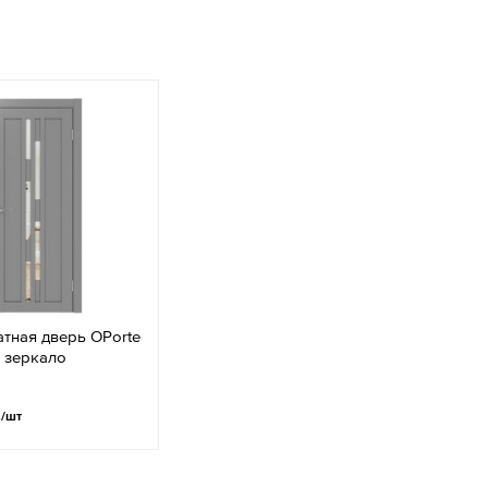
тная дверь OPorte
 зеркало
.
/шт