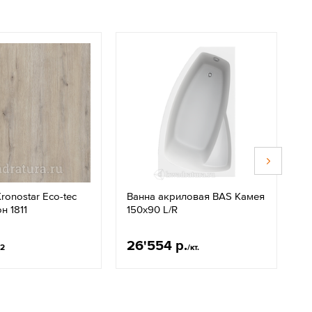
ronostar Eco-tec
Ванна акриловая BAS Камея
В
н 1811
150х90 L/R
К
4
26'554 р.
1
м2
/кт.