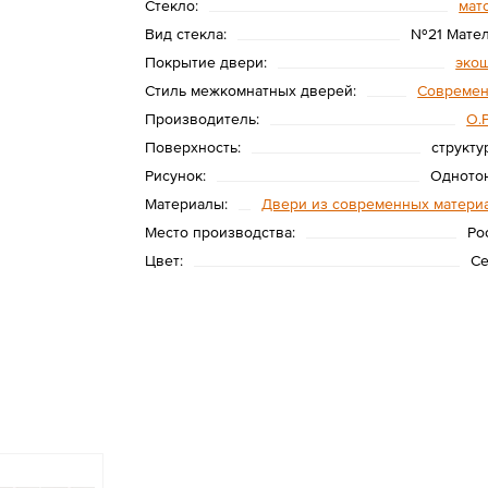
Стекло:
мат
Вид стекла:
№21 Мате
Покрытие двери:
эко
Стиль межкомнатных дверей:
Совреме
Производитель:
O.
Поверхность:
структу
Рисунок:
Одното
Материалы:
Двери из современных матери
Место производства:
Ро
Цвет:
С