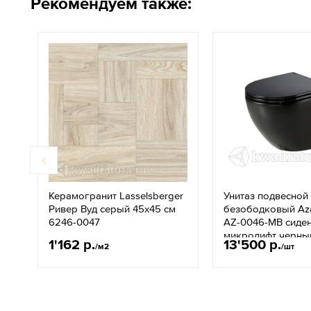
Рекомендуем также:
Керамогранит Lasselsberger
Унитаз подвесной
Ривер Вуд серый 45х45 см
безободковый Aza
6246-0047
AZ-0046-MB сиде
микролифт черны
1'162 р.
13'500 р.
/м2
/шт