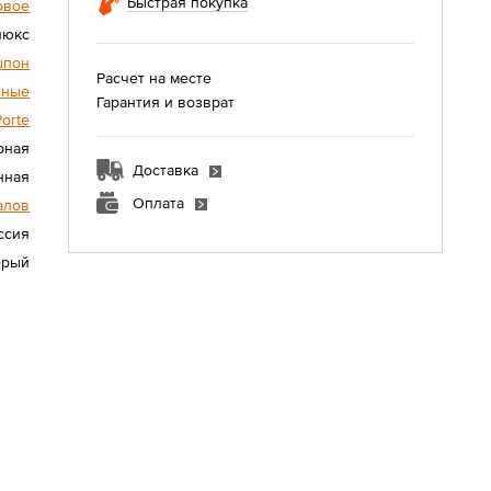
Быстрая покупка
овое
люкс
шпон
Расчет на месте
нные
Гарантия и возврат
Porte
рная
Доставка
нная
Оплата
алов
ссия
ерый