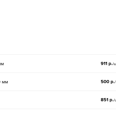
911 р.
мм
/
500 р.
0 мм
851 р.
/