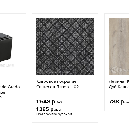
Ковровое покрытие
Ламинат K
rio Grado
Синтелон Лидер 1402
Дуб Каньо
нье
й
1'648 р.
788 р.
/м2
/
1'385 р.
/м2
При покупке рулоном