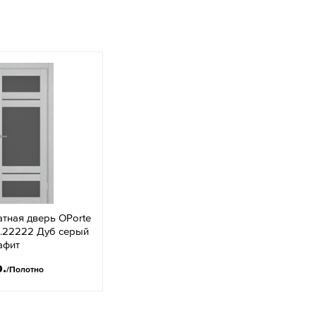
тная дверь OPorte
2.22222 Дуб серый
афит
р.
/Полотно