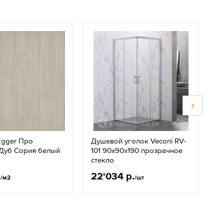
Egger Про
Душевой уголок Veconi RV-
К
 Дуб Сория белый
101 90x90х190 прозрачное
А
стекло
б
.
22'034 р.
3
/м2
/шт