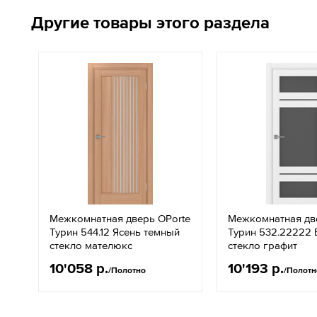
Другие товары этого раздела
Межкомнатная дверь OPorte
Межкомнатная дв
Турин 544.12 Ясень темный
Турин 532.22222 
стекло мателюкс
стекло графит
10'058 р.
10'193 р.
/Полотно
/Полотн