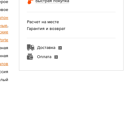
Быстрая покупка
ерое
овое
шпон
Расчет на месте
ные
,
Гарантия и возврат
ские
Porte
Доставка
рная
нная
Оплата
алов
ссия
елый