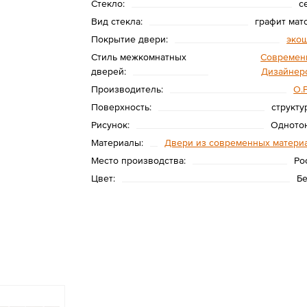
Стекло:
с
Вид стекла:
графит мат
Покрытие двери:
эко
Стиль межкомнатных
Современ
дверей:
Дизайнер
Производитель:
O.
Поверхность:
структу
Рисунок:
Одното
Материалы:
Двери из современных матери
Место производства:
Ро
Цвет:
Б