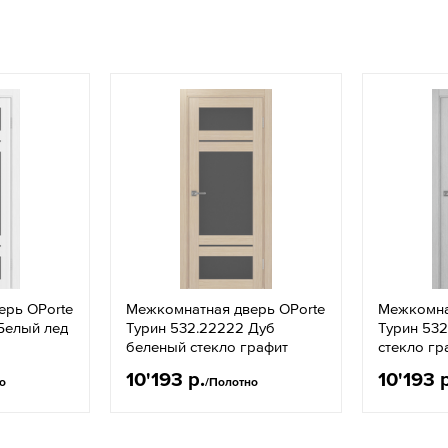
ерь OPorte
Межкомнатная дверь OPorte
Межкомна
Белый лед
Турин 532.22222 Дуб
Турин 53
беленый стекло графит
стекло гр
10'193 р.
10'193 
о
/Полотно