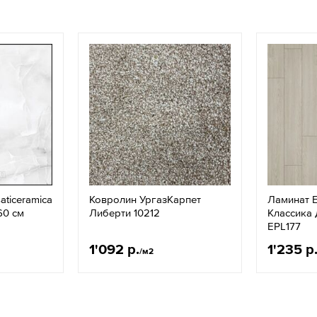
ticeramica
Ковролин УргазКарпет
Ламинат 
60 см
Либерти 10212
Классика
EPL177
1'092 р.
1'235 р
/м2