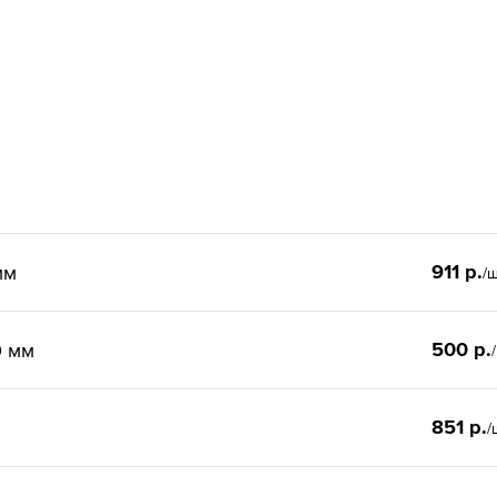
911 р.
мм
/
500 р.
0 мм
851 р.
/