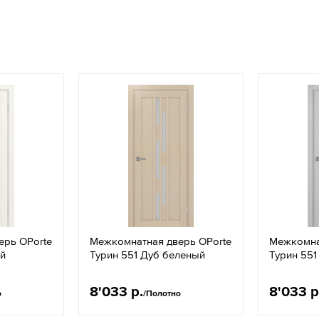
ерь OPorte
Межкомнатная дверь OPorte
Межкомна
ый
Турин 551 Дуб беленый
Турин 551
8'033 р.
8'033 р
о
/Полотно