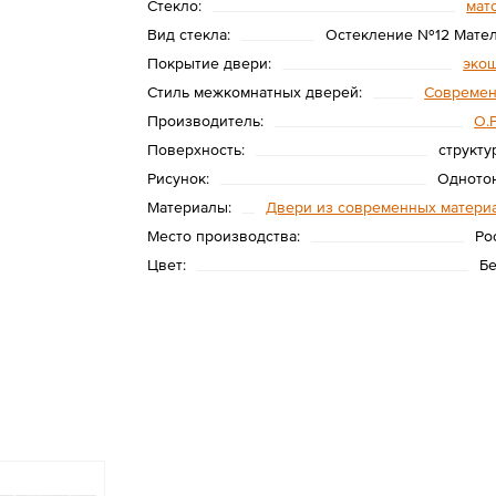
Стекло:
мат
Вид стекла:
Остекление №12 Мате
Покрытие двери:
эко
Стиль межкомнатных дверей:
Совреме
Производитель:
O.
Поверхность:
структу
Рисунок:
Одното
Материалы:
Двери из современных матери
Место производства:
Ро
Цвет:
Б