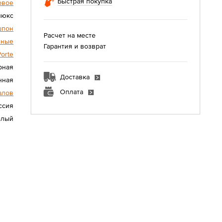
Быстрая покупка
овое
люкс
шпон
Расчет на месте
нные
Гарантия и возврат
Porte
рная
Доставка
нная
Оплата
алов
ссия
елый