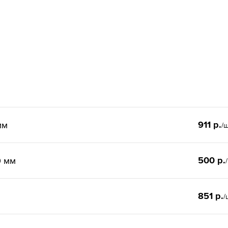
911 р.
мм
/
500 р.
0 мм
851 р.
/