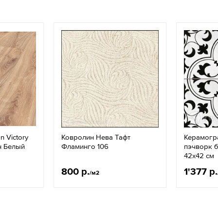
 Victory
Ковролин Нева Тафт
Керамогран
н Белый
Фламинго 106
пэчворк 
42x42 см
800 р.
1'377 р.
/м2