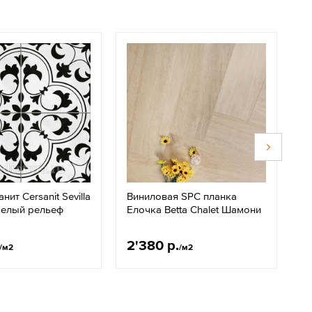
ит Cersanit Sevilla
Виниловая SPC планка
К
белый рельеф
Елочка Betta Chalet Шамони
C
6
2'380 р.
1
/м2
/м2