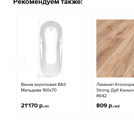
Рекомендуем также:
Ванна акриловая BAS
Ламинат Kronospan
Мальдива 160х70
Strong Дуб Каньо
8642
21'170 р.
809 р.
/кт.
/м2