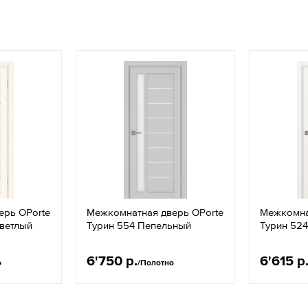
ерь OPorte
Межкомнатная дверь OPorte
Межкомна
светлый
Турин 554 Пепельный
Турин 52
6'750 р.
6'615 р
о
/Полотно