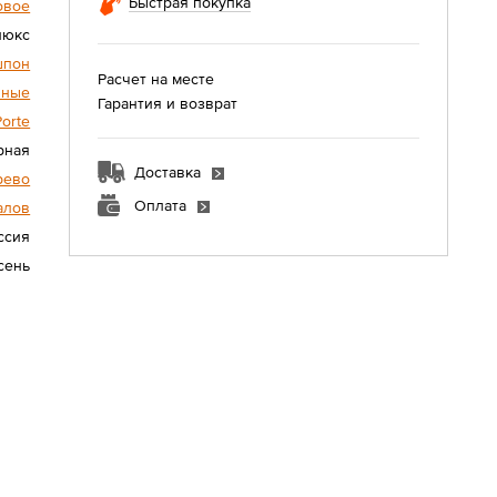
Быстрая покупка
овое
люкс
шпон
Расчет на месте
нные
Гарантия и возврат
Porte
рная
Доставка
рево
Оплата
алов
ссия
сень