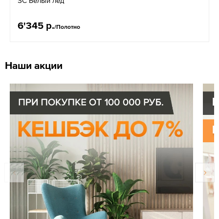
SC Белый лед
6'345 р.
/Полотно
Наши акции