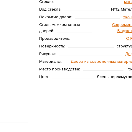
Стекло:
мат
Вид стекла:
№12 Мате
Покрытие двери:
эко
Стиль межкомнатных
Современ
дверей:
Бюдже
Производитель:
O.
Поверхность:
структу
Рисунок:
Де
Материалы:
Двери из современных матери
Место производства:
Ро
Цвет:
Ясень перламутр