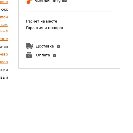
Быстрая покупка
овое
люкс
шпон
Расчет на месте
ные
,
Гарантия и возврат
тные
Porte
Доставка
рная
рево
Оплата
алов
ссия
овый