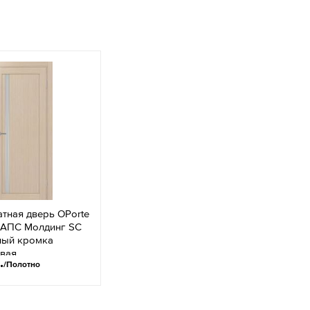
тная дверь OPorte
7АПС Молдинг SC
ный кромка
вая
.
/Полотно