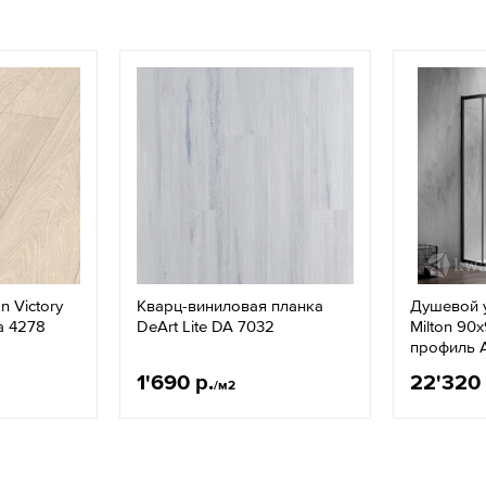
 Victory
Кварц-виниловая планка
Душевой у
а 4278
DeArt Lite DA 7032
Milton 90
профиль 
1'690 р.
22'320 
/м2