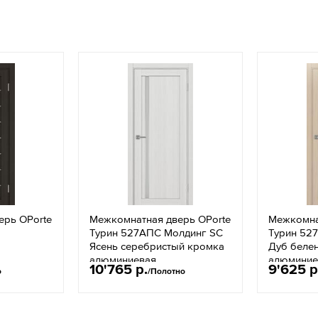
ерь OPorte
Межкомнатная дверь OPorte
Межкомна
Турин 527АПС Молдинг SC
Турин 52
Ясень серебристый кромка
Дуб беле
алюминиевая
алюминие
10'765 р.
9'625 р
о
/Полотно