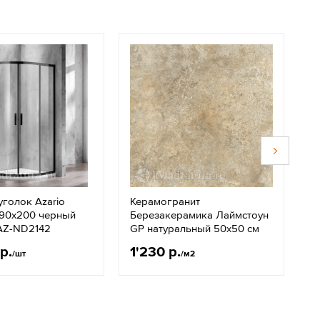
голок Azario
Керамогранит
К
х90х200 черный
Березакерамика Лаймстоун
С
AZ-ND2142
GP натуральный 50х50 см
п
р.
1'230 р.
2
/шт
/м2