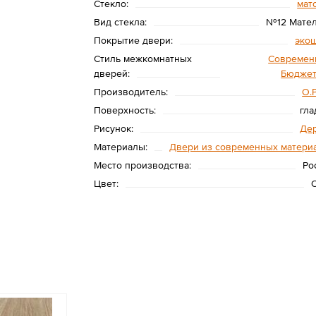
Стекло:
мат
Вид стекла:
№12 Мате
Покрытие двери:
эко
Стиль межкомнатных
Современ
дверей:
Бюдже
Производитель:
O.
Поверхность:
гла
Рисунок:
Де
Материалы:
Двери из современных матери
Место производства:
Ро
Цвет: