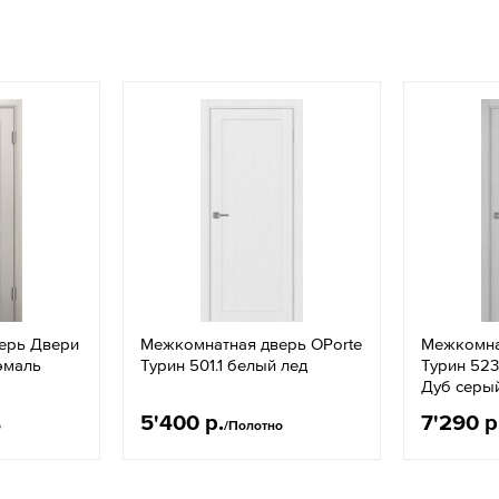
ерь Двери
Межкомнатная дверь OPorte
Межкомна
эмаль
Турин 501.1 белый лед
Турин 52
Дуб серы
5'400 р.
7'290 р
о
/Полотно