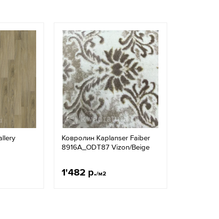
llery
Ковролин Kaplanser Faiber
8916A_ODT87 Vizon/Beige
1'482 р.
/м2