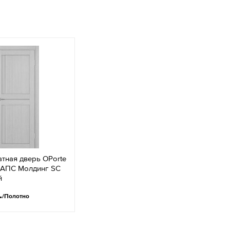
тная дверь OPorte
3АПС Молдинг SC
й
.
/Полотно