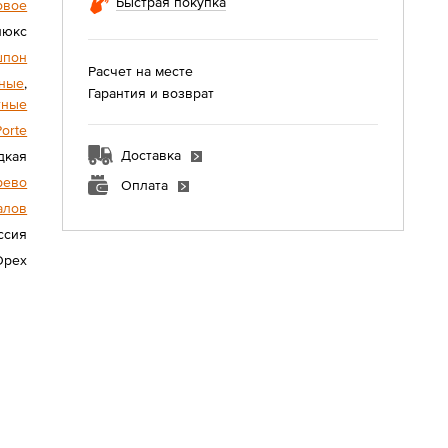
Быстрая покупка
овое
люкс
шпон
Расчет на месте
ные
,
Гарантия и возврат
тные
Porte
Доставка
дкая
рево
Оплата
алов
ссия
Орех