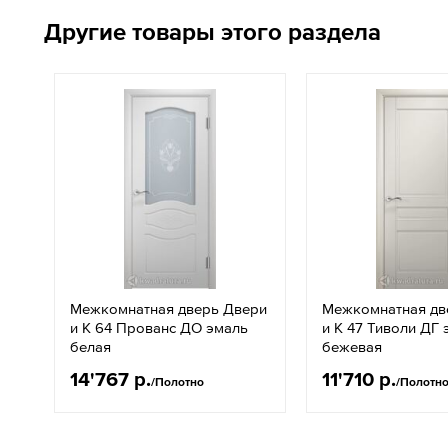
Другие товары этого раздела
Межкомнатная дверь Двери
Межкомнатная дв
и К 64 Прованс ДО эмаль
и К 47 Тиволи ДГ 
белая
бежевая
14'767 р.
11'710 р.
/Полотно
/Полотн