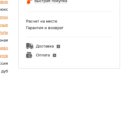
Быстрая покупка
овое
люкс
шпон
Расчет на месте
нные
Гарантия и возврат
Porte
рная
Доставка
рево
Оплата
алов
ссия
 дуб