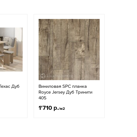
Техас Дуб
Виниловая SPC планка
Royce Jersey Дуб Тринити
405
1'710 р.
/м2