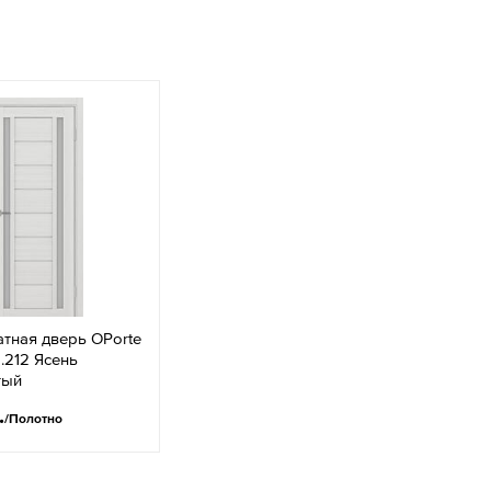
тная дверь OPorte
.212 Ясень
тый
.
/Полотно