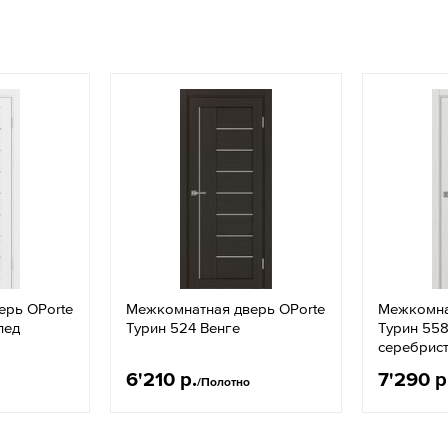
ерь OPorte
Межкомнатная дверь OPorte
Межкомна
лед
Турин 524 Венге
Турин 558
серебрис
6'210 р.
7'290 р
/Полотно