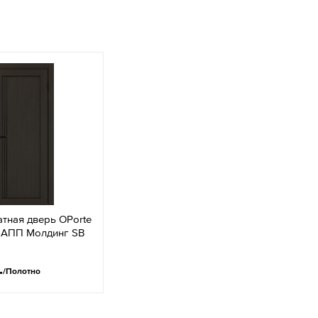
тная дверь OPorte
6АПП Молдинг SB
.
/Полотно