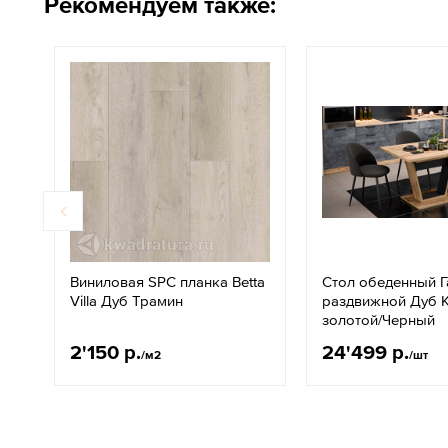
Рекомендуем также:
Виниловая SPC планка Betta
Стол обеденный Г
Villa Дуб Трамин
раздвижной Дуб 
золотой/Черный
2'150 р.
24'499 р.
/м2
/шт