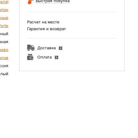
Быстрая покупка
екла)
шпон
нные
Расчет на месте
Porte
Гарантия и возврат
рный
рная
Доставка
рево
Оплата
алов
ссия
елый