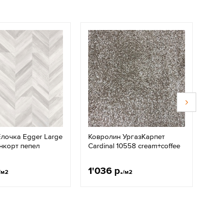
лочка Egger Large
Ковролин УргазКарпет
Д
нкорт пепел
Cardinal 10558 cream+coffee
N
с
1'036 р.
3
/м2
/м2