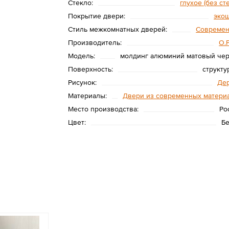
Стекло:
глухое (без ст
Покрытие двери:
эко
Стиль межкомнатных дверей:
Совреме
Производитель:
O.
Модель:
молдинг алюминий матовый че
Поверхность:
структу
Рисунок:
Де
Материалы:
Двери из современных матери
Место производства:
Ро
Цвет:
Б