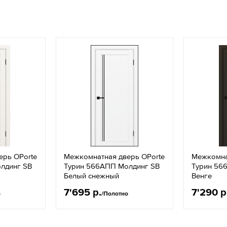
ерь OPorte
Межкомнатная дверь OPorte
Межкомна
лдинг SB
Турин 566АПП Молдинг SB
Турин 56
Белый снежный
Венге
7'695 р.
7'290 р
о
/Полотно