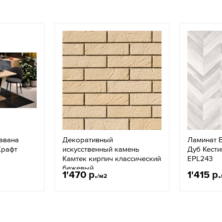
авана
Декоративный
Ламинат Е
Крафт
искусственный камень
Дуб Кести
Камтек кирпич классический
EPL243
бежевый
1'470 р.
1'415 р.
/м2