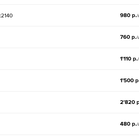
980 р.
x2140
/
760 р.
/
1'110 р.
1'500 р
2'820 р
480 р.
/