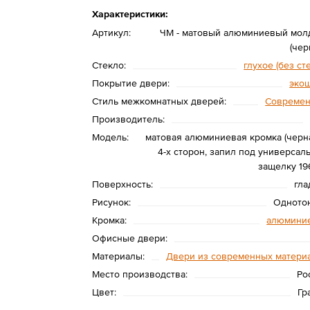
Характеристики:
Артикул:
ЧМ - матовый алюминиевый мол
(чер
Стекло:
глухое (без ст
Покрытие двери:
эко
Стиль межкомнатных дверей:
Совреме
Производитель:
Модель:
матовая алюминиевая кромка (черна
4-х сторон, запил под универсал
защелку 19
Поверхность:
гла
Рисунок:
Одното
Кромка:
алюмини
Офисные двери:
Материалы:
Двери из современных матери
Место производства:
Ро
Цвет:
Гр