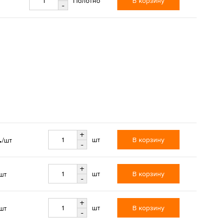
В корзину
Полотно
-
+
.
В корзину
шт
/шт
-
+
В корзину
шт
шт
-
+
В корзину
шт
шт
-