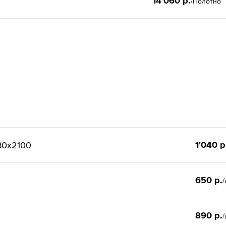
14'060 р.
/Полотно
1'040 р
80x2100
650 р.
/
890 р.
/