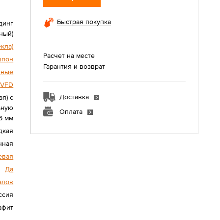
Быстрая покупка
динг
ный)
екла)
Расчет на месте
шпон
Гарантия и возврат
нные
VFD
Доставка
я) с
ьную
Оплата
6 мм
дкая
нная
евая
Да
алов
ссия
афит