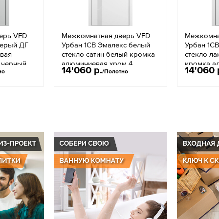
ерь VFD
Межкомнатная дверь VFD
Межкомна
серый ДГ
Урбан 1СВ Эмалекс белый
Урбан 1С
вая
стекло сатин белый кромка
стекло л
 черный
алюминиевая хром 4
кромка а
14'060 р.
14'060 
но
/Полотно
стороны серый молдинг СМ
черная 4
молдинг 