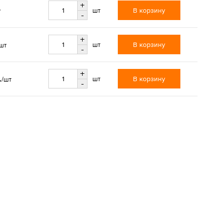
+
В корзину
шт
т
-
+
В корзину
шт
шт
-
+
.
В корзину
шт
/шт
-