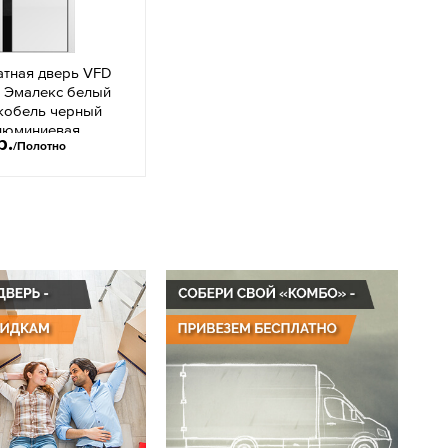
тная дверь VFD
В Эмалекс белый
акобель черный
люминиевая
р.
/Полотно
 стороны черный
ЧМ