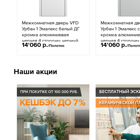
Межкомнатная дверь VFD
Межкомнатная дв
Урбан 1 Эмалекс белый ДГ
Урбан 1 Эмалекс 
кромка алюминиевая
кромка алюминие
черная 4 стороны черный
черная 4 стороны
14'060 р.
14'060 р.
/Полотно
/Полот
молдинг ЧМ
молдинг ЧМ
Наши акции