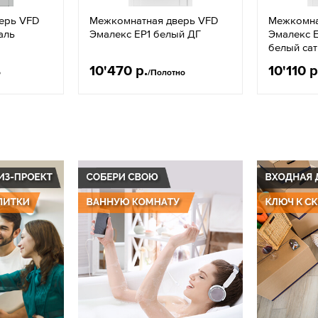
ерь VFD
Межкомнатная дверь VFD
Межкомна
аль
Эмалекс EР1 белый ДГ
Эмалекс E
белый сат
10'470 р.
10'110 р
о
/Полотно