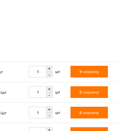
+
В корзину
шт
шт
-
+
.
В корзину
шт
/шт
-
+
.
В корзину
шт
/шт
-
+