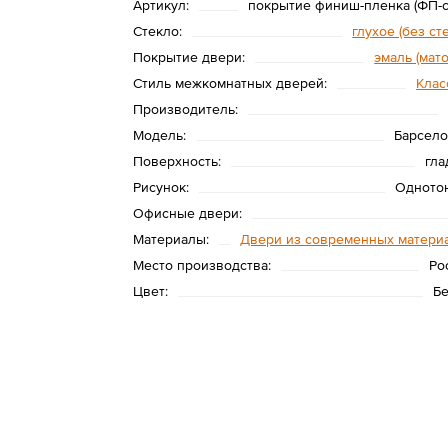
Артикул:
покрытие финиш-пленка (ФП-с
Стекло:
глухое (без ст
Покрытие двери:
эмаль (мат
Стиль межкомнатных дверей:
Клас
Производитель:
Модель:
Барсело
Поверхность:
гла
Рисунок:
Одното
Офисные двери:
Материалы:
Двери из современных матери
Место производства:
Ро
Цвет:
Б