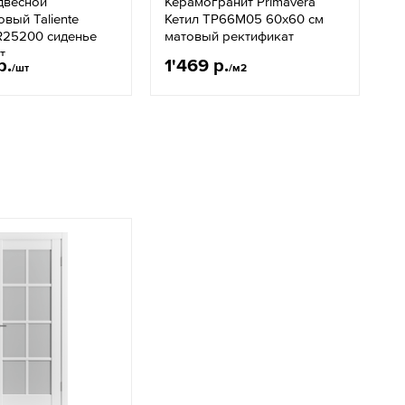
двесной
Керамогранит Primavera
вый Taliente
Кетил TP66M05 60х60 см
R25200 сиденье
матовый ректификат
т
р.
1'469 р.
/шт
/м2