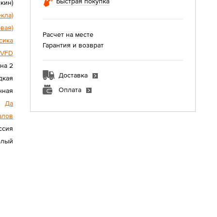
Быстрая покупка
кин)
екла)
овая)
Расчет на месте
сика
Гарантия и возврат
VFD
на 2
Доставка
дкая
Оплата
нная
Да
алов
ссия
елый