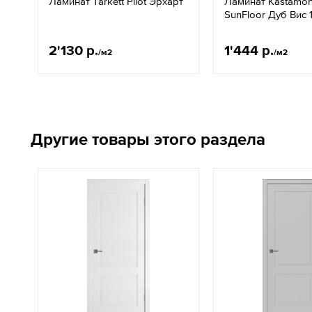
Ламинат Tarkett Pilot Эрхарт
Ламинат Kastamon
SunFloor Дуб Вис 
2'130 р.
1'444 р.
/м2
/м2
Другие товары этого раздела