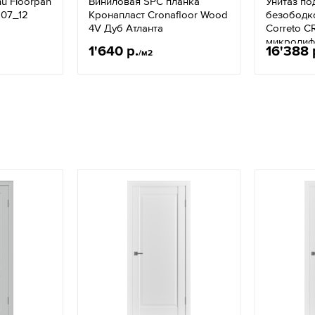
u Floorpan
Виниловая SPC планка
Унитаз по
107_12
Кронапласт Cronafloor Wood
безободко
4V Дуб Атланта
Correto C
микролиф
1'640 р.
16'388 
/м2