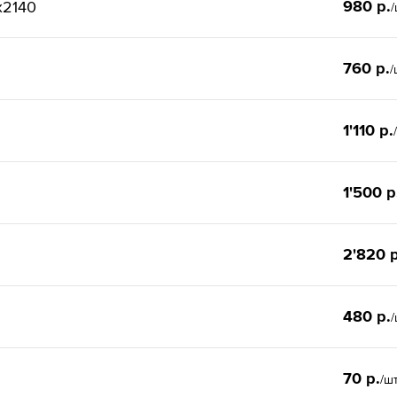
980 р.
x2140
/
760 р.
/
1'110 р.
1'500 р
2'820 р
480 р.
/
70 р.
/ш