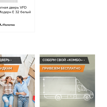
тная дверь VFD
Модерн Е 32 белый
р.
/Полотно