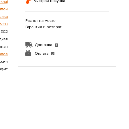
Быстрая покупка
екла)
шпон
сика
Расчет на месте
VFD
Гарантия и возврат
EC2
дкая
Доставка
нная
Оплата
алов
ссия
афит