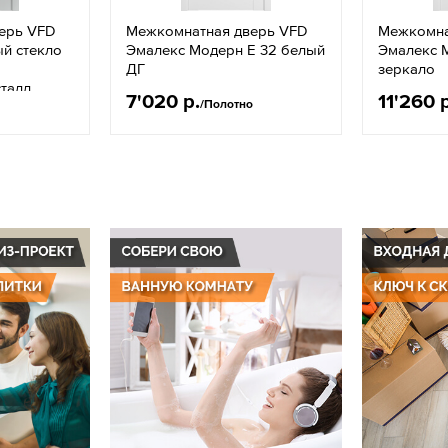
ерь VFD
Межкомнатная дверь VFD
Межкомна
й стекло
Эмалекс Модерн Е 32 белый
Эмалекс 
ДГ
зеркало
талл
7'020 р.
11'260 
/Полотно