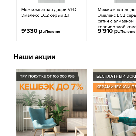
Межкомнатная дверь VFD
Межкомнатная дв
Эмалекс EC2 серый ДГ
Эмалекс EC2 серы
сатин с алмазной
гравировкой крис
9'330 р.
9'910 р.
/Полотно
/Полотно
кросс
Наши акции