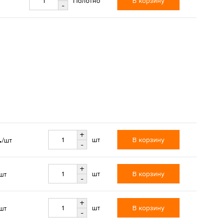
В корзину
Полотно
-
+
.
В корзину
шт
/шт
-
+
В корзину
шт
шт
-
+
В корзину
шт
шт
-