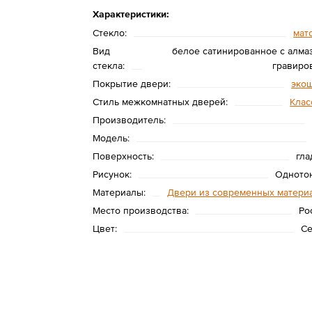
Характеристики:
Стекло:
мат
Вид
белое сатинированное с алма
стекла:
гравиро
Покрытие двери:
эко
Стиль межкомнатных дверей:
Клас
Производитель:
Модель:
Поверхность:
гла
Рисунок:
Одното
Материалы:
Двери из современных матери
Место производства:
Ро
Цвет:
С