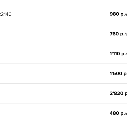
980 р.
x2140
/
760 р.
/
1'110 р.
1'500 р
2'820 р
480 р.
/