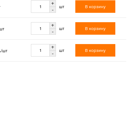
+
В корзину
шт
т
-
+
В корзину
шт
шт
-
+
.
В корзину
шт
/шт
-