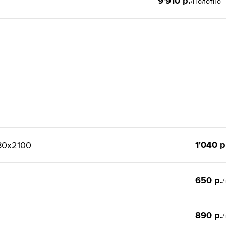
9'910 р.
/Полотно
1'040 р
80x2100
650 р.
/
890 р.
/