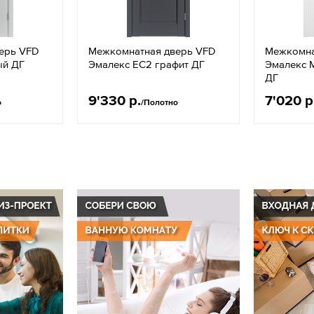
ерь VFD
Межкомнатная дверь VFD
Межкомна
ый ДГ
Эмалекс EC2 графит ДГ
Эмалекс 
ДГ
9'330 р.
7'020 р
о
/Полотно