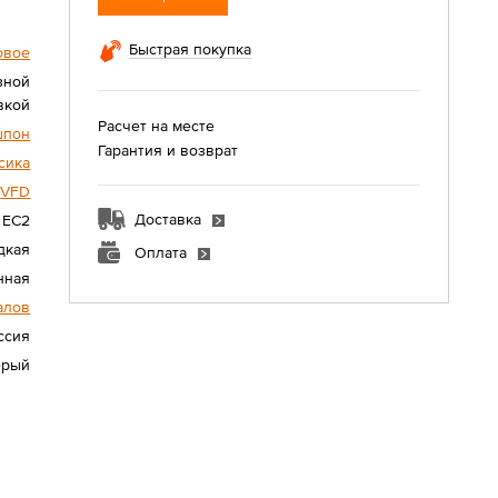
Быстрая покупка
овое
зной
вкой
Расчет на месте
шпон
Гарантия и возврат
сика
VFD
Доставка
EC2
дкая
Оплата
нная
алов
ссия
ерый