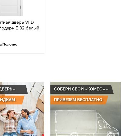
тная дверь VFD
Модерн Е 32 белый
.
/Полотно