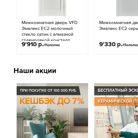
Межкомнатная дверь VFD
Межкомнатная дв
Эмалекс EC2 молочный
Эмалекс EC2 сер
стекло сатин с алмазной
гравировкой кристалл
9'910 р.
9'330 р.
/Полотно
/Полотн
кросс
Наши акции