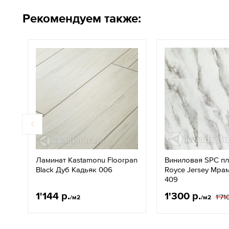
Рекомендуем также:
Ламинат Kastamonu Floorpan
Виниловая SPC п
Black Дуб Кадьяк 006
Royce Jersey Мра
409
1'144 р.
1'300 р.
1'71
/м2
/м2