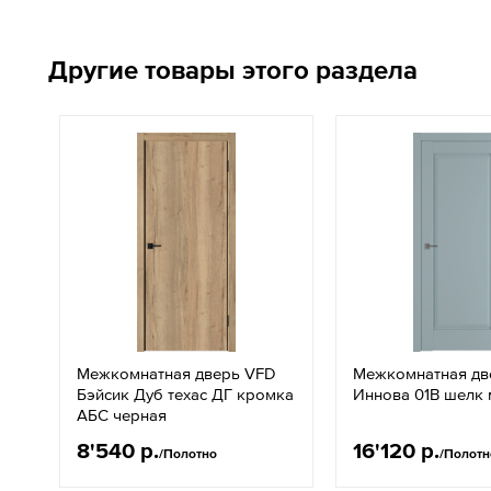
Другие товары этого раздела
Межкомнатная дверь VFD
Межкомнатная дв
Бэйсик Дуб техас ДГ кромка
Иннова 01В шелк 
АБС черная
8'540 р.
16'120 р.
/Полотно
/Полотн