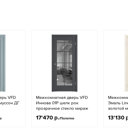
ерь VFD
Межкомнатная дверь VFD
Межкомна
муссон ДГ
Иннова 01Р шелк рок
Эмаль Lin
прозрачное стекло мираж
золотой 
17'470 р.
13'130 
о
/Полотно