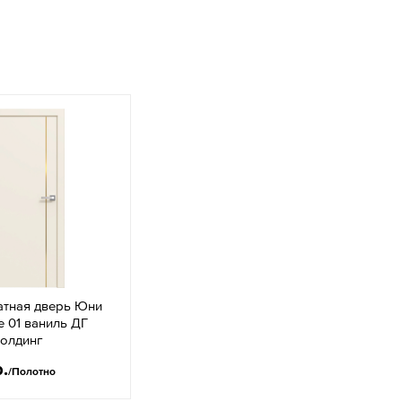
тная дверь Юни
e 01 ваниль ДГ
молдинг
р.
/Полотно