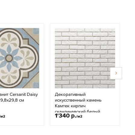
нит Cersanit Daisy
Декоративный
К
9,8x29,8 см
искусственный камень
2
Камтек кирпич
скандинавский белый
1'340 р.
1
/м2
/м2