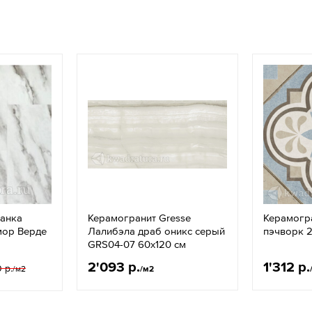
ланка
Керамогранит Gresse
Керамогра
мор Верде
Лалибэла драб оникс серый
пэчворк 2
GRS04-07 60х120 см
2'093 р.
1'312 р.
0 р.
/м2
/м2