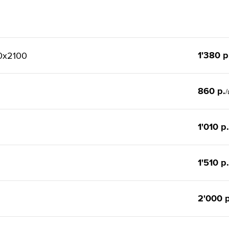
1'380 р
0x2100
860 р.
/
1'010 р.
1'510 р.
2'000 р