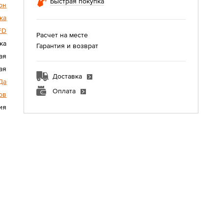
Быстрая покупка
он
ка
FD
Расчет на месте
ка
Гарантия и возврат
ая
ая
Доставка
Да
Оплата
ов
ия