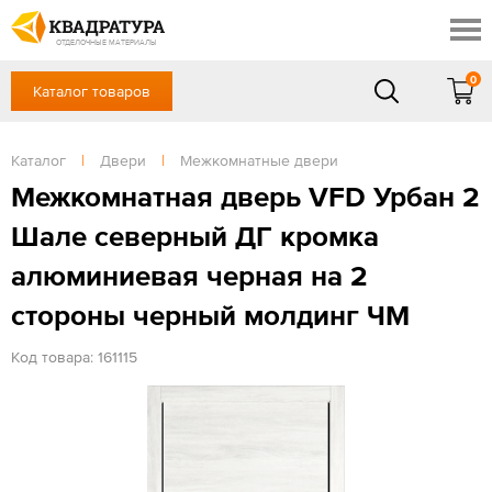
Краснодар
Профи
Контакты
ОТДЕЛОЧНЫЕ МАТЕРИАЛЫ
Доставка и оплата
0
Каталог товаров
+7 (861) 217-94-70
Выставочный зал
Акции
в будние дни — с 9.00 до 19.00,
Сб, Вс — выходной
Каталог
|
Двери
|
Межкомнатные двери
Готовые решения
ЗАКАЗАТЬ ЗВОНОК
Межкомнатная дверь VFD Урбан 2
Отзывы
Шале северный ДГ кромка
Вход
/
Регистрация
алюминиевая черная на 2
стороны черный молдинг ЧМ
Код товара: 161115