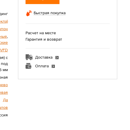
Быстрая покупка
динг
екла)
шпон
Расчет на месте
ные
,
Гарантия и возврат
ские
VFD
Доставка
я) с
 под
Оплата
6 мм
рная
рево
евая
Да
алов
ссия