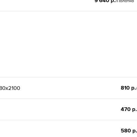
9'640 р.
/Полотно
810 р.
80x2100
470 р.
580 р