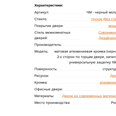
Характеристики:
Артикул:
ЧМ - черный мол
Стекло:
глухое (без ст
Покрытие двери:
эко
Стиль межкомнатных
Современ
дверей:
Дизайнер
Производитель:
Модель:
матовая алюминиевая кромка (черна
2-х сторон по торцам двери, запил
универсальную защелку 19
Поверхность:
структу
Рисунок:
Де
Кромка:
алюмини
Офисные двери:
Материалы:
Двери из современных матери
Место производства:
Ро