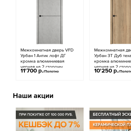
Межкомнатная дверь VFD
Межкомнатная дв
Урбан 1 Антик лофт ДГ
Урбан ЗТ Дуб тех
кромка алюминиевая
кромка алюминие
черная на 2 стороны
черная на 2 стор
11'700 р.
10'250 р.
/Полотно
/Полот
черный молдинг ЧМ
черный молдинг 
Наши акции