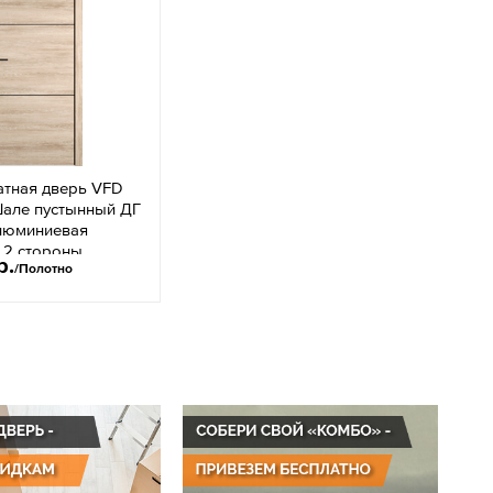
тная дверь VFD
Шале пустынный ДГ
люминиевая
 2 стороны
р.
/Полотно
олдинг ЧМ