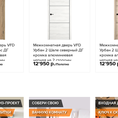
ерь VFD
Межкомнатная дверь VFD
Межкомна
ас ДГ
Урбан 2 Шале северный ДГ
Урбан 2 
вая
кромка алюминиевая
кромка а
оны
черная на 2 стороны
черная на
12'950 р.
12'950 
но
/Полотно
ЧМ
черный молдинг ЧМ
черный м