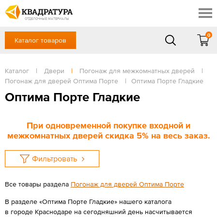
Краснодар
Профи
Контакты
ОТДЕЛОЧНЫЕ МАТЕРИАЛЫ
Доставка и оплата
0
Каталог товаров
+7 (861) 217-94-70
Выставочный зал
Акции
в будние дни — с 9.00 до 19.00,
Сб, Вс — выходной
Каталог
|
Двери
|
Погонаж для межкомнатных дверей
|
Готовые решения
Погонаж для дверей Оптима Порте
|
Оптима Порте Гладкие
ЗАКАЗАТЬ ЗВОНОК
Отзывы
Оптима Порте Гладкие
Вход
/
Регистрация
При одновременной покупке входной и
межкомнатных дверей скидка 5% на весь заказ.
Фильтровать
Все товары раздела
Погонаж для дверей Оптима Порте
В разделе «Оптима Порте Гладкие» нашего каталога
в городе Краснодаре на сегодняшний день насчитывается