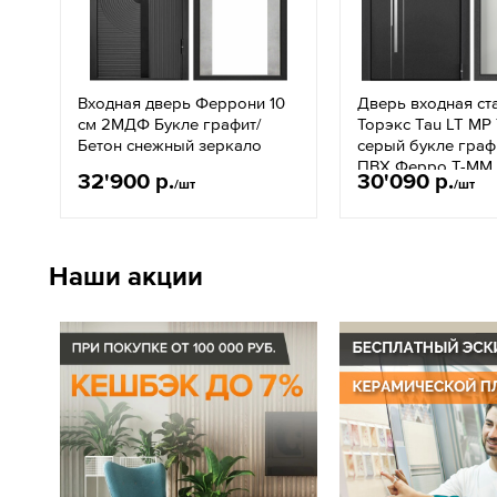
Входная дверь Феррони 10
Дверь входная ст
см 2МДФ Букле графит/
Торэкс Tau LT MP
Бетон снежный зеркало
серый букле граф
ПВХ Ферро Т-ММ
32'900 р.
30'090 р.
/шт
/шт
Наши акции