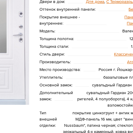
Двери в дом:
Для дома
,
С Терморазр
Оттенок внутренней панели:
Б
Покрытие внешнее -
Пане
внутреннее:
Па
Модель:
Вале
Толщина полотна:
1
Толщина стали:
1
Стиль двери:
Классиче
Производитель:
Ат
Место производства:
Россия г. Йошкар
Утеплитель:
базальтовые п
Основной замок:
сувальдный Гардиан 
Дополнительный
сувальдный Гардиан 200
замок:
ригелей, 4 полуоборота), 4 
взломостойк
Тип
покрытие цинкогрунт + антик м
внешней
МДФ-панель 16 мм, цвет "вин
отделки:
Nussbaum", патина черная; стеклоп
зеркальный 4-х камерный, ковка вн