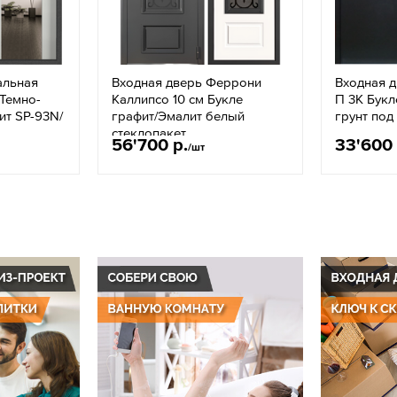
альная
Входная дверь Феррони
Входная 
 Темно-
Каллипсо 10 см Букле
П 3K Бук
ит SP-93N/
графит/Эмалит белый
грунт под
стеклопакет
56'700 р.
33'600 
/шт