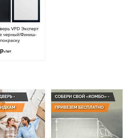
дверь VFD Эксперт
ле черный/Финиш-
 покраску
р.
/шт