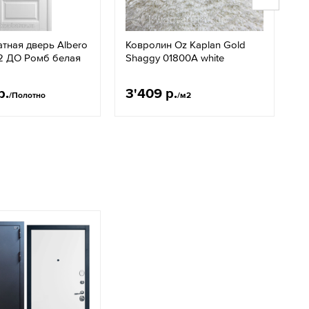
тная дверь Albero
Ковролин Oz Kaplan Gold
В
2 ДО Ромб белая
Shaggy 01800A white
Е
р.
3'409 р.
2
/Полотно
/м2