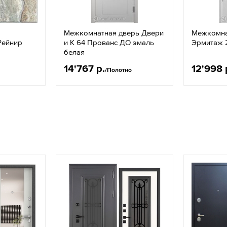
Межкомнатная дверь Двери
Межкомна
Рейнир
и К 64 Прованс ДО эмаль
Эрмитаж 
белая
14'767 р.
12'998 
/Полотно