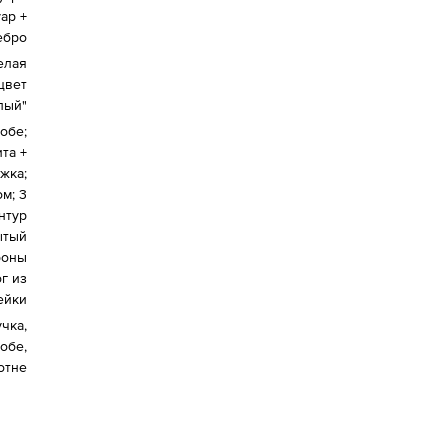
ар +
ебро
елая
цвет
лый"
обе;
та +
жка;
м; 3
нтур
ытый
роны
г из
ейки
учка,
обе,
отне