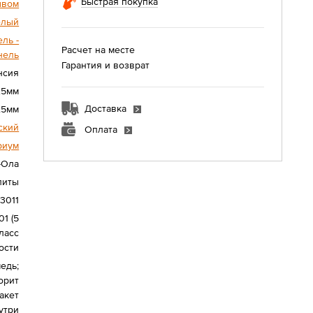
Быстрая покупка
ывом
елый
ль -
Расчет на месте
нель
Гарантия и возврат
нсия
25мм
Доставка
.5мм
ский
Оплата
риум
-Ола
литы
3011
1 (5
класс
ости
едь;
орит
акет
утри