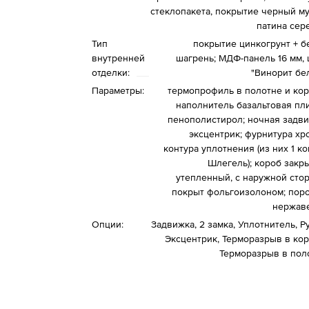
стеклопакета, покрытие черный му
патина сер
Тип
покрытие цинкогрунт + б
внутренней
шагрень; МДФ-панель 16 мм, 
отделки:
"Винорит бе
Параметры:
термопрофиль в полотне и кор
наполнитель базальтовая пли
пенополистирол; ночная задви
эксцентрик; фурнитура хро
контура уплотнения (из них 1 ко
Шлегель); короб закр
утепленный, с наружной сто
покрыт фольгоизолоном; поро
нержав
Опции:
Задвижка, 2 замка, Уплотнитель, Р
Эксцентрик, Терморазрыв в кор
Терморазрыв в пол