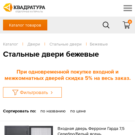
Краснодар
Профи
Контакты
ОТДЕЛОЧНЫЕ МАТЕРИАЛЫ
Доставка и оплата
0
Каталог товаров
+7 (861) 217-94-70
Выставочный зал
Акции
в будние дни — с 9.00 до 19.00,
Сб, Вс — выходной
Каталог
|
Двери
|
Стальные двери
|
Бежевые
Готовые решения
ЗАКАЗАТЬ ЗВОНОК
Стальные двери бежевые
Отзывы
Вход
/
Регистрация
При одновременной покупке входной и
межкомнатных дверей скидка 5% на весь заказ.
Фильтровать
Сортировать по:
по названию
по цене
Входная дверь Феррони Гарда 7,5
Серебро/Белый ясень