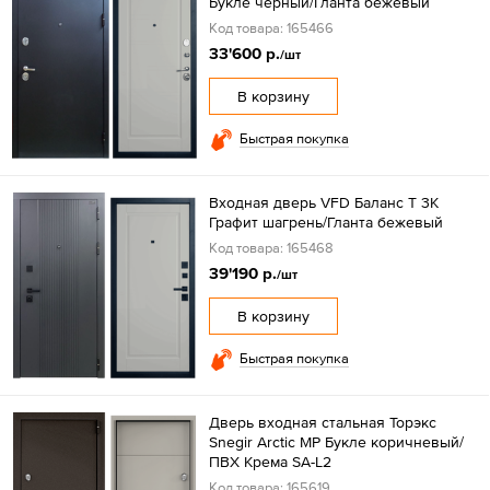
Букле черный/Гланта бежевый
Код товара: 165466
33'600 р.
/шт
В корзину
Быстрая покупка
Входная дверь VFD Баланс T 3К
Графит шагрень/Гланта бежевый
Код товара: 165468
39'190 р.
/шт
В корзину
Быстрая покупка
Дверь входная стальная Торэкс
Snegir Arctic MP Букле коричневый/
ПВХ Крема SA-L2
Код товара: 165619