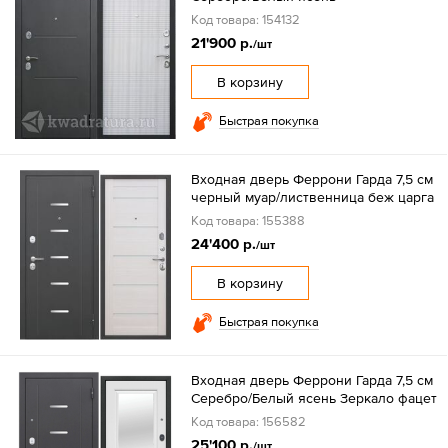
Код товара: 154132
21'900 р.
/шт
В корзину
Быстрая покупка
Входная дверь Феррони Гарда 7,5 см
черный муар/лиственница беж царга
Код товара: 155388
24'400 р.
/шт
В корзину
Быстрая покупка
Входная дверь Феррони Гарда 7,5 см
Серебро/Белый ясень Зеркало фацет
Код товара: 156582
25'100 р.
/шт