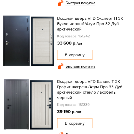
Быстрая покупка
Входная дверь VFD Эксперт П 3K
Букле черный/Aтум Про 32 Дуб
арктический
Код товара: 161242
33'600 р.
/шт
В корзину
Быстрая покупка
Входная дверь VFD Баланс T 3К
Графит шагрень/Атум Про 33 Дуб
арктический стекло лакобель
черный
Код товара: 161339
39'190 р.
/шт
В корзину