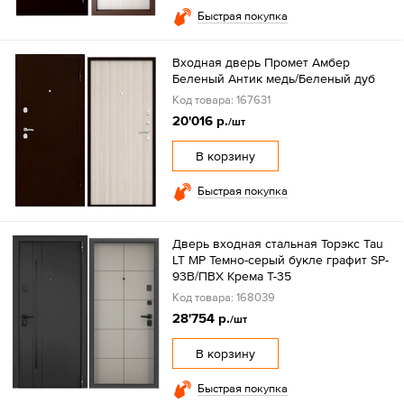
Быстрая покупка
Входная дверь Промет Амбер
Беленый Антик медь/Беленый дуб
Код товара: 167631
20'016 р.
/шт
В корзину
Быстрая покупка
Дверь входная стальная Торэкс Tau
LT MP Темно-серый букле графит SP-
93B/ПВХ Крема T-35
Код товара: 168039
28'754 р.
/шт
В корзину
Быстрая покупка