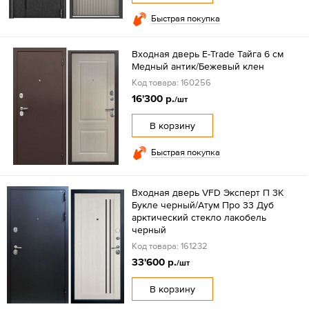
Быстрая покупка
Входная дверь E-Trade Тайга 6 см
Медный антик/Бежевый клен
Код товара: 160256
16'300 р.
/шт
В корзину
Быстрая покупка
Входная дверь VFD Эксперт П 3K
Букле черный/Aтум Про 33 Дуб
арктический стекло лакобель
черный
Код товара: 161232
33'600 р.
/шт
В корзину