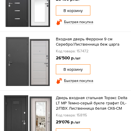
В корзину
Быстрая покупка
Входная дверь Феррони 9 см
Серебро/Лиственница беж царга
Код товара: 157472
26'500 р.
/шт
В корзину
Быстрая покупка
Дверь входная стальная Торэкс Delta
LT МP Темно-серый букле графит DL-
2/ПВХ Лиственница белая СК6-СМ
Код товара: 158115
29'076 р.
/шт