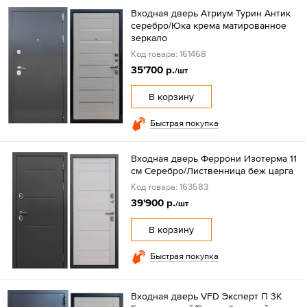
Входная дверь Атриум Турин Антик
серебро/Юка крема матированное
зеркало
Код товара: 161468
35'700 р.
/шт
В корзину
Быстрая покупка
Входная дверь Феррони Изотерма 11
см Серебро/Лиственница беж царга
Код товара: 163583
39'900 р.
/шт
В корзину
Быстрая покупка
Входная дверь VFD Эксперт П 3K