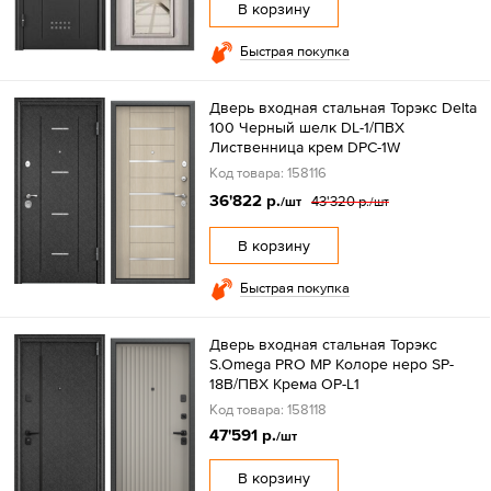
В корзину
Быстрая покупка
Дверь входная стальная Торэкс Delta
100 Черный шелк DL-1/ПВХ
Лиственница крем DPC-1W
Код товара: 158116
36'822 р.
43'320 р.
/шт
/шт
В корзину
Быстрая покупка
Дверь входная стальная Торэкс
S.Omega PRO MP Колоре неро SP-
18B/ПВХ Крема OP-L1
Код товара: 158118
47'591 р.
/шт
В корзину