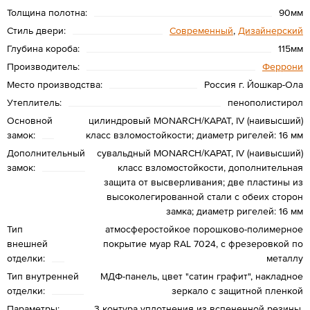
Толщина полотна:
90мм
Стиль двери:
Современный
,
Дизайнерский
Глубина короба:
115мм
Производитель:
Феррони
Место производства:
Россия г. Йошкар-Ола
Утеплитель:
пенополистирол
Основной
цилиндровый MONARCH/КАРАТ, IV (наивысший)
замок:
класс взломостойкости; диаметр ригелей: 16 мм
Дополнительный
сувальдный MONARCH/КАРАТ, IV (наивысший)
замок:
класс взломостойкости, дополнительная
защита от высверливания; две пластины из
высоколегированной стали с обеих сторон
замка; диаметр ригелей: 16 мм
Тип
атмосферостойкое порошково-полимерное
внешней
покрытие муар RAL 7024, с фрезеровкой по
отделки:
металлу
Тип внутренней
МДФ-панель, цвет "сатин графит", накладное
отделки:
зеркало с защитной пленкой
Параметры:
3 контура уплотнения из вспененной резины,