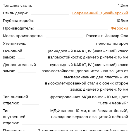
Толщина стали:
1.2мм
Стиль двери:
Современный
,
Дизайнерский
Глубина короба:
105мм
Производитель:
Феррони
Место производства:
Россия г. Йошкар-Ола
Утеплитель:
пенополистирол
Основной
цилиндровый KARAT, IV (наивысший) класс
замок:
взломостойкости; диаметр ригелей: 16 мм
Дополнительный
сувальдный KARAT, IV (наивысший) класс
замок:
взломостойкости; дополнительная защита от
высверливания: две пластины из
высоколегированной стали с обеих сторон
замка; диаметр ригелей: 16 мм
Тип внешней
фрезерованная МДФ-панель 10 мм, цвет
отделки:
"Сатин черный"
Тип
МДФ-панель 10 мм, цвет "эмалит белый",
внутренней
накладное зеркало с защитной плёнкой
отделки:
Параметры:
2 контура уплотнителя из вспененной резины;