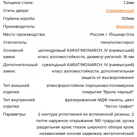
Толщина стали:
1.2мм
Стиль двери:
Современный
Глубина короба:
105мм
Производитель:
Феррони
Место производства:
Россия г. Йошкар-Ола
Утеплитель:
пенополистирол
Основной
цилиндровый KARAT/MONARCH, IV (наивысший)
замок:
класс взломостойкости; диаметр ригелей: 16 мм
Дополнительный
сувальдный KARAT/MONARCH, IV (наивысший)
замок:
класс взломостойкости, дополнительная
защита от высверливания
Тип внешней
атмосферостойкое порошково-полимерное
отделки:
покрытие "Букле черный"
Тип внутренней
фрезерованная МДФ панель, цвет
отделки:
"бетон графит"
Параметры:
2 контура уплотнения из вспененной резины; 2
петли наружное открывание 180 градусов; ручка
раздельная хром; глазок широкого обзора хром;
независимая ночная задвижка; металлический