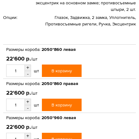
эксцентрик на основном замке; противосъемные
штыри, 2 шт.
Опции:
Глазок, Задвижка, 2 замка, Уплотнитель,
Противосъемные ригели, Ручка, Эксцентрик
Размеры короба:
2050*860 левая
22'600 р.
/шт
+
В корзину
шт
-
Размеры короба:
2050*860 правая
22'600 р.
/шт
+
В корзину
шт
-
Размеры короба:
2050*960 левая
22'600 р.
/шт
+
В корзину