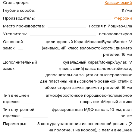
Стиль двери:
Классический
Глубина короба:
117мм
Производитель:
Феррони
Место производства:
Россия г. Йошкар-Ола
Утеплитель:
пенополистирол
Основной
цилиндровый Карат/Монарх/Булат/Border IV
замок:
(наивысший) класс взломостойкости; диаметр
ригелей: 16 мм
Дополнительный
сувальдный Карат/Монарх/Булат, IV
замок:
(наивысший) класс взломостойкости,
дополнительная защита от высверливания:
две пластины из высоколегированной стали с
обеих сторон замка, диаметр ригелей: 16 мм
Тип внешней
атмосферостойкое порошково-полимерное
отделки:
покрытие «Медный антик»
Тип внутренней
фрезерованная МДФ-панель 10 мм, цвет
отделки:
- венге
Параметры:
3 контура уплотнения из вспененной резины (2
на полотне, 1 на коробе), 3 петли внешнее