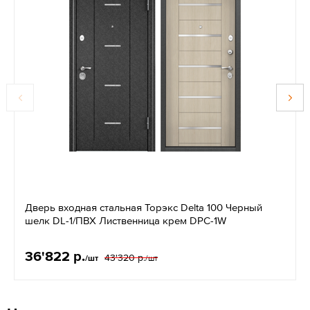
Дверь входная стальная Торэкс Delta 100 Черный
шелк DL-1/ПВХ Лиственница крем DPC-1W
36'822 р.
43'320 р.
/шт
/шт