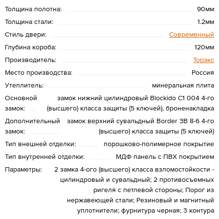
Толщина полотна:
90мм
Толщина стали:
1.2мм
Стиль двери:
Современный
Глубина короба:
120мм
Производитель:
Торэкс
Место производства:
Россия
Утеплитель:
минеральная плита
Основной
замок нижний цилиндровый Blockido С1 004 4-го
замок:
(высшего) класса защиты (5 ключей), броненакладка
Дополнительный
замок верхний сувальдный Border ЗВ 8-6 4-го
замок:
(высшего) класса защиты (5 ключей)
Тип внешней отделки:
порошково-полимерное покрытие
Тип внутренней отделки:
МДФ панель с ПВХ покрытием
Параметры:
2 замка 4-ого (высшего) класса взломостойкости -
цилиндровый и сувальдный; 2 противосъемных
ригеля с петлевой стороны; Порог из
нержавеющей стали; Резиновый и магнитный
уплотнители; фурнитура черная; 3 контура