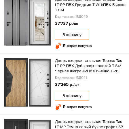
LT PP ПВХ Гриджио T-W11/ПВХ Бьянко
T-CM
Код товара: 168040
37'737 р.
/шт
В корзину
Быстрая покупка
Дверь входная стальная Торэкс Tau
LT PP ПВХ Дуб крафт золотой T-S4/
Черная шагрень/ПВХ Бьянко T-26
Код товара: 168041
37'265 р.
/шт
В корзину
Быстрая покупка
Дверь входная стальная Торэкс Tau
LT MP Темно-серый букле графит SP-