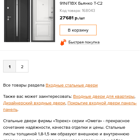
91N/ПВХ Бьянко Т-С2
Код товара: 168043
27'681 р.
/шт
В корзину
Быстрая покупка
1
2
Все товары раздела
Входные стальные двери
Также вас может заинтересовать:
Входные двери для квартиры
,
Дизайнерский входные двери
,
Покрытие входной двери панель-
панель
.
Стальные двери фирмы «Торекс» серии «Омега» - прекрасное
сочетание надёжности, качества отделки и цены. Стальные
листы толщиной 1,8-1,5 мм образуют внешнюю и внутреннюю