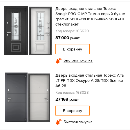
Дверь входная стальная Торэкс
Snegir PRO-C MP Tемно-серый букле
графит S60G-11/ПВХ Бьянко S60G-01
стеклопакет
Код товара: 165620
87'000 р.
/шт
В корзину
Быстрая покупка
Дверь входная стальная Торэкс Alfa
LT PP ПВХ Оскуро A-28/ПВХ Бьянко
A6-28
Код товара: 168028
27'168 р.
/шт
В корзину
Быстрая покупка