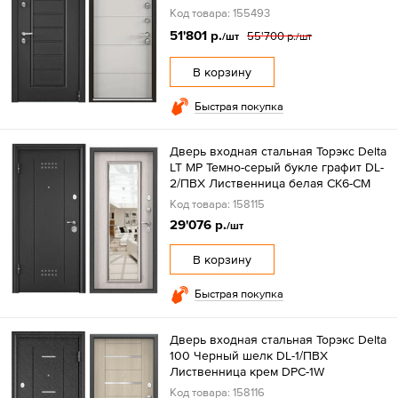
Код товара: 155493
51'801 р.
55'700 р.
/шт
/шт
В корзину
Быстрая покупка
Дверь входная стальная Торэкс Delta
LT МP Темно-серый букле графит DL-
2/ПВХ Лиственница белая СК6-СМ
Код товара: 158115
29'076 р.
/шт
В корзину
Быстрая покупка
Дверь входная стальная Торэкс Delta
100 Черный шелк DL-1/ПВХ
Лиственница крем DPC-1W
Код товара: 158116