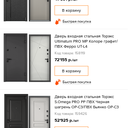
В корзину
Быстрая покупка
Дверь входная стальная Торэкс
Ultimatum PRO MP Колоре графит/
ПВХ Ферро UT-L4
Код товара: 158119
72'155 р.
/шт
В корзину
Быстрая покупка
Дверь входная стальная Торэкс
S.Omega PRO PP ПВХ Черная
шагрень OP-С3/ПВХ Бьянко OP-С3
Код товара: 159426
52'925 р.
/шт