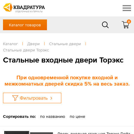
Краснодар
Профи
Контакты
ОТДЕЛОЧНЫЕ МАТЕРИАЛЫ
Доставка и оплата
0
Каталог товаров
+7 (861) 217-94-70
Выставочный зал
Акции
в будние дни — с 9.00 до 19.00,
Сб, Вс — выходной
Каталог
|
Двери
|
Стальные двери
|
Готовые решения
Стальные двери Торэкс
ЗАКАЗАТЬ ЗВОНОК
Отзывы
Стальные входные двери Торэкс
Вход
/
Регистрация
При одновременной покупке входной и
межкомнатных дверей скидка 5% на весь заказ.
Фильтровать
Сортировать по:
по названию
по цене
Дверь входная стальная Торэкс Delta