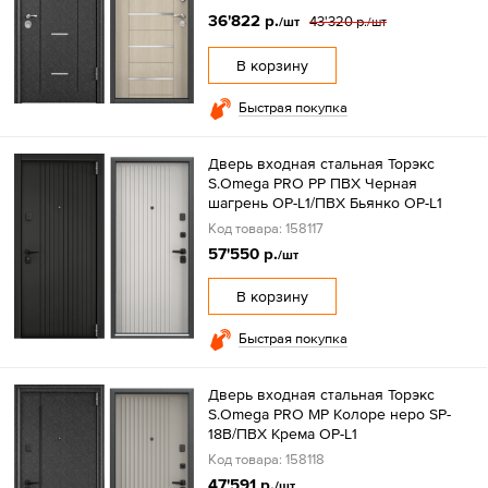
36'822 р.
43'320 р.
/шт
/шт
В корзину
Быстрая покупка
Дверь входная стальная Торэкс
S.Omega PRO PP ПВХ Черная
шагрень OP-L1/ПВХ Бьянко OP-L1
Код товара: 158117
57'550 р.
/шт
В корзину
Быстрая покупка
Дверь входная стальная Торэкс
S.Omega PRO MP Колоре неро SP-
18B/ПВХ Крема OP-L1
Код товара: 158118
47'591 р.
/шт