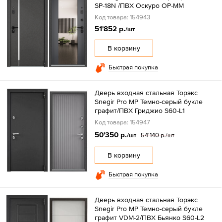
SP-18N /ПВХ Оскуро OP-ММ
Код товара: 154943
51'852 р.
/шт
В корзину
Быстрая покупка
Дверь входная стальная Торэкс
Snegir Pro MP Темно-серый букле
графит/ПВХ Гриджио S60-L1
Код товара: 154947
50'350 р.
54'140 р.
/шт
/шт
В корзину
Быстрая покупка
Дверь входная стальная Торэкс
Snegir Pro MP Темно-серый букле
графит VDM-2/ПВХ Бьянко S60-L2