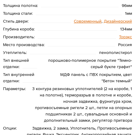
Толщина полотна:
96мм
Толщина стали:
1мм
Стиль двери:
Современный
,
Дизайнерский
Глубина короба:
134мм
Производитель:
Торэкс
Место производства:
Россия
Утеплитель:
пенополистирол
Тип внешней
порошково-полимерное покрытие "Темно-
отделки:
серый букле графит"
Тип внутренней
МДФ панель с ПВХ покрытием, цвет
отделки:
"Бетон темный"
Параметры:
3 контура резиновых уплотнителей (2 на коробе, 1
на полотне), терморазрыв в полотне и коробе,
ночная задвижка, фурнитура хром,
противосъемные ригели 2 шт., петли на опорных
подшипниках 2 шт., сувальдные основной и
дополнительный замки, регулятор притвора
Опции:
Задвижка, 2 замка, Уплотнитель, Противосъемные
ригели, Ручка, Эксцентрик, Антикоррозийная защита,