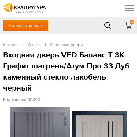
Краснодар
Профи
Контакты
ОТДЕЛОЧНЫЕ МАТЕРИАЛЫ
Доставка и оплата
0
Каталог товаров
+7 (861) 217-94-70
Выставочный зал
Акции
в будние дни — с 9.00 до 19.00,
Сб, Вс — выходной
Каталог
|
Двери
|
Стальные двери
Готовые решения
ЗАКАЗАТЬ ЗВОНОК
Входная дверь VFD Баланс T 3К
Отзывы
Графит шагрень/Атум Про 33 Дуб
Вход
/
Регистрация
каменный стекло лакобель
черный
Код товара: 161340