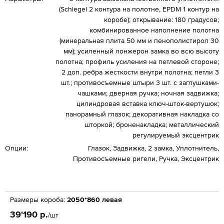
(Schlegel 2 контура на полотне, EPDM 1 контур на
коробе); открывание: 180 градусов;
комбинированное наполнение полотна
(минеральная плита 50 мм и пенополистирол 30
мм); усиленный лонжерон замка во всю высоту
полотна; профиль усиления на петлевой стороне;
2 доп. ребра жесткости внутри полотна; петли 3
шт.; противосъемные штыри 3 шт. с заглушками-
чашками; дверная ручка; ночная задвижка;
цилиндровая вставка ключ-шток-вертушок;
панорамный глазок; декоративная накладка со
шторкой; броненакладка; металлический
регулируемый эксцентрик
Опции:
Глазок, Задвижка, 2 замка, Уплотнитель,
Противосъемные ригели, Ручка, Эксцентрик
Размеры короба:
2050*860 левая
39'190 р.
/шт