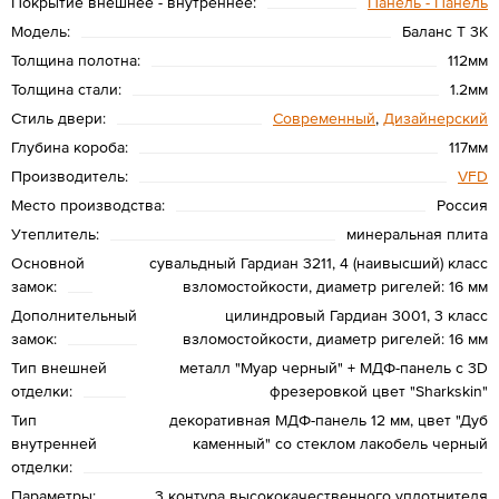
Покрытие внешнее - внутреннее:
Панель - Панель
Модель:
Баланс T 3К
Толщина полотна:
112мм
Толщина стали:
1.2мм
Стиль двери:
Современный
,
Дизайнерский
Глубина короба:
117мм
Производитель:
VFD
Место производства:
Россия
Утеплитель:
минеральная плита
Основной
сувальдный Гардиан 3211, 4 (наивысший) класс
замок:
взломостойкости, диаметр ригелей: 16 мм
Дополнительный
цилиндровый Гардиан 3001, 3 класс
замок:
взломостойкости, диаметр ригелей: 16 мм
Тип внешней
металл "Муар черный" + МДФ-панель с 3D
отделки:
фрезеровкой цвет "Sharkskin"
Тип
декоративная МДФ-панель 12 мм, цвет "Дуб
внутренней
каменный" со стеклом лакобель черный
отделки:
Параметры:
3 контура высококачественного уплотнителя