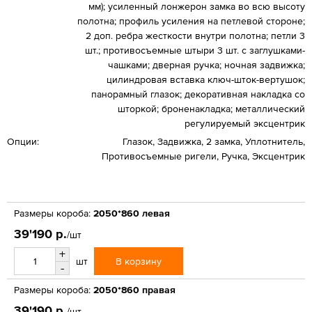
мм); усиленный лонжерон замка во всю высоту
полотна; профиль усиления на петлевой стороне;
2 доп. ребра жесткости внутри полотна; петли 3
шт.; противосъемные штыри 3 шт. с заглушками-
чашками; дверная ручка; ночная задвижка;
цилиндровая вставка ключ-шток-вертушок;
панорамный глазок; декоративная накладка со
шторкой; броненакладка; металлический
регулируемый эксцентрик
Опции:
Глазок, Задвижка, 2 замка, Уплотнитель,
Противосъемные ригели, Ручка, Эксцентрик
Размеры короба:
2050*860 левая
39'190 р.
/шт
+
В корзину
шт
-
Размеры короба:
2050*860 правая
39'190 р.
/шт