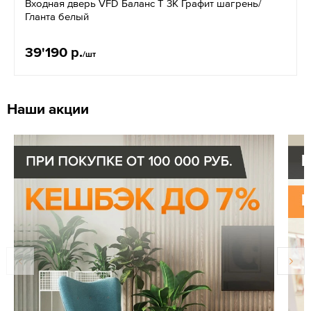
Входная дверь VFD Баланс T 3К Графит шагрень/
Гланта белый
39'190 р.
/шт
Наши акции