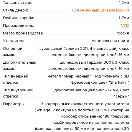
Толщина стали:
1.2мм
Стиль двери:
Современный
,
Дизайнерский
Глубина короба:
117мм
Производитель:
VFD
Место производства:
Россия
Утеплитель:
минеральная плита
Основной
сувальдный Гардиан 3211, 4 (наивысший) класс
замок:
взломостойкости, диаметр ригелей: 16 мм
Дополнительный
цилиндровый Гардиан 3001, 3 класс
замок:
взломостойкости, диаметр ригелей: 16 мм
Тип внешней
металл "Муар черный" + МДФ-панель с 3D
отделки:
фрезеровкой цвет "Sharkskin"
Тип внутренней
декоративная МДФ-панель 12 мм, цвет
отделки:
"серый"
Параметры:
3 контура высококачественного уплотнителя
(Schlegel 2 контура на полотне, EPDM 1 контур на
коробе); открывание: 180 градусов;
комбинированное наполнение полотна
(минеральная плита 50 мм и пенополистирол 30